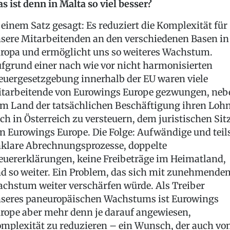
s ist denn in Malta so viel besser?
 einem Satz gesagt: Es reduziert die Komplexität für
sere Mitarbeitenden an den verschiedenen Basen in
ropa und ermöglicht uns so weiteres Wachstum.
fgrund einer nach wie vor nicht harmonisierten
euergesetzgebung innerhalb der EU waren viele
tarbeitende von Eurowings Europe gezwungen, neb
m Land der tatsächlichen Beschäftigung ihren Loh
ch in Österreich zu versteuern, dem juristischen Sit
n Eurowings Europe. Die Folge: Aufwändige und teil
klare Abrechnungsprozesse, doppelte
euererklärungen, keine Freibeträge im Heimatland,
d so weiter. Ein Problem, das sich mit zunehmende
chstum weiter verschärfen würde. Als Treiber
seres paneuropäischen Wachstums ist Eurowings
rope aber mehr denn je darauf angewiesen,
mplexität zu reduzieren – ein Wunsch, der auch vo