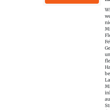
Wi
we
ni
Mi
Fl
Fe
Ge
un
fl
Ha
be
La
Mi
in
au
St