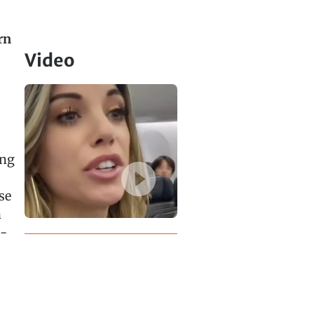
rn
Video
ing
se
n
s-