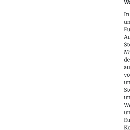
Wa
In
un
Eu
Au
St
Mi
de
au
vo
un
St
un
Wa
un
Eu
Ko