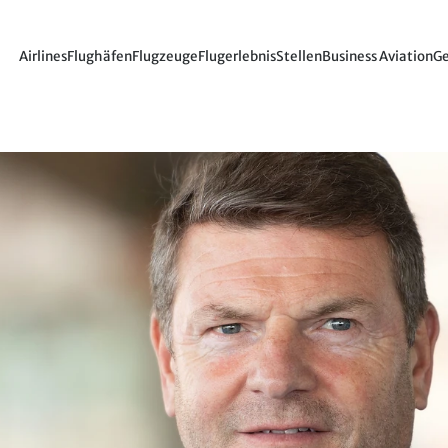
Airlines
Flughäfen
Flugzeuge
Flugerlebnis
Stellen
Business Aviation
Ge