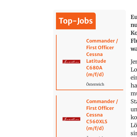
Eu
Top-Jobs
nu
Ko
Fl
Commander /
First Officer
wa
Cessna
Latitude
Je
C680A
Lo
(m/f/d)
ei
ha
Österreich
mu
St
Commander /
First Officer
un
Cessna
ko
C560XLS
Lö
(m/f/d)
si