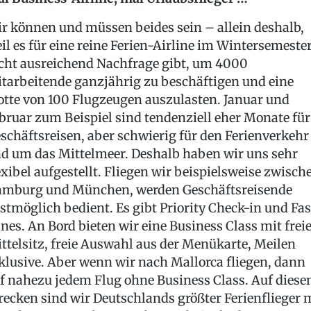
r können und müssen beides sein – allein deshalb,
il es für eine reine Ferien-Airline im Wintersemeste
cht ausreichend Nachfrage gibt, um 4000
tarbeitende ganzjährig zu beschäftigen und eine
otte von 100 Flugzeugen auszulasten. Januar und
bruar zum Beispiel sind tendenziell eher Monate für
schäftsreisen, aber schwierig für den Ferienverkehr
d um das Mittelmeer. Deshalb haben wir uns sehr
exibel aufgestellt. Fliegen wir beispielsweise zwisch
mburg und München, werden Geschäftsreisende
stmöglich bedient. Es gibt Priority Check-in und Fas
nes. An Bord bieten wir eine Business Class mit fre
ttelsitz, freie Auswahl aus der Menükarte, Meilen
klusive. Aber wenn wir nach Mallorca fliegen, dann
f nahezu jedem Flug ohne Business Class. Auf diese
recken sind wir Deutschlands größter Ferienflieger 