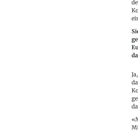
de
Ko
ei
Si
ge
Eu
da
Ja
da
Ko
ge
da
M
Mi