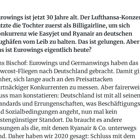
rowings ist jetzt 30 Jahre alt. Der Lufthansa-Konze
tzte die Tochter zuerst als Billigairline, um sich
nkurrenz wie Easyjet und Ryanair an deutschen
ughäfen vom Leib zu halten. Das ist gelungen. Aber
s ist Eurowings eigentlich heute?
ns Bischof: Eurowings und Germanwings haben das
wcost-Fliegen nach Deutschland gebracht. Damit g
nher, sich lange auch an den Preisattacken
rtnäckiger Konkurrenten zu messen. Aber fairerwei
ss man konstatieren: Deutschland ist mit all seine
andards und Errungenschaften, was Beschäftigung
d Sozialbedingungen angeht, nun mal kein
stengünstiger Standort. Da braucht es andere
sungen als die, mit denen Ryanair & Co. unterwegs
nd. Daher haben wir 2020 gesagt: Schluss mit dem