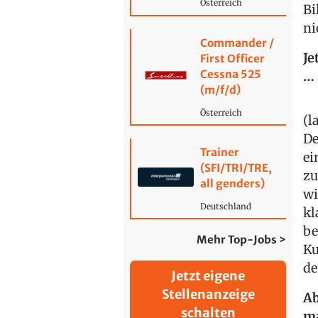
Österreich
Bi
ni
Commander /
Je
First Officer
Cessna 525
…
(m/f/d)
Österreich
(l
De
Trainer
ei
(SFI/TRI/TRE,
zu
all genders)
wi
Deutschland
kl
be
Mehr Top-Jobs >
Ku
de
Jetzt eigene
Stellenanzeige
Ab
schalten
ma