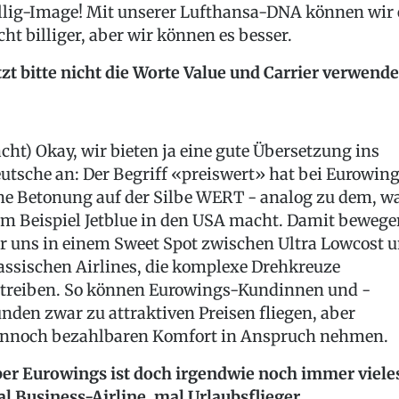
llig-Image! Mit unserer Lufthansa-DNA können wir 
cht billiger, aber wir können es besser.
tzt bitte nicht die Worte Value und Carrier verwend
acht) Okay, wir bieten ja eine gute Übersetzung ins
utsche an: Der Begriff «preiswert» hat bei Eurowin
ne Betonung auf der Silbe WERT - analog zu dem, w
m Beispiel Jetblue in den USA macht. Damit bewege
r uns in einem Sweet Spot zwischen Ultra Lowcost 
assischen Airlines, die komplexe Drehkreuze
treiben. So können Eurowings-Kundinnen und -
nden zwar zu attraktiven Preisen fliegen, aber
nnoch bezahlbaren Komfort in Anspruch nehmen.
er Eurowings ist doch irgendwie noch immer viele
l Business-Airline, mal Urlaubsflieger …