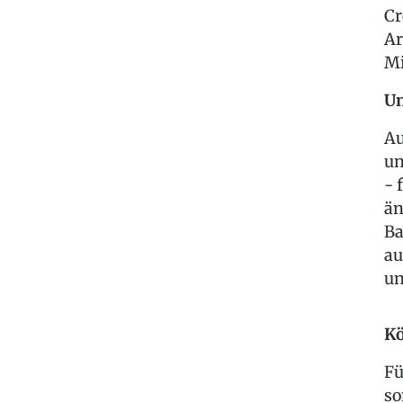
Cr
Ar
Mi
Un
Au
un
- 
än
Ba
au
un
Kö
Fü
so