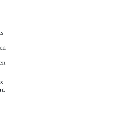
as
sen
en
as
um