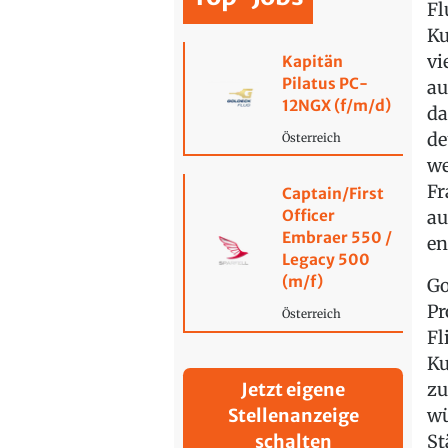
Fl
Ku
vi
Kapitän
Pilatus PC-
au
12NGX (f/m/d)
da
de
Österreich
we
Fr
Captain/First
au
Officer
Embraer 550 /
en
Legacy 500
(m/f)
Go
Pr
Österreich
Fl
Ku
zu
Jetzt eigene
wü
Stellenanzeige
St
schalten