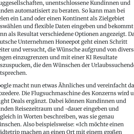
uggesellschaften, unentschlossene Kundinnen und
nden automatisiert zu beraten. So kann man bei
elen ein Land oder einen Kontinent als Zielgebiet
swählen und flexible Daten eingeben und bekommt
nn als Resultat verschiedene Optionen angezeigt. D
utsche Unternehmen Honeepot geht einen Schritt
iter und versucht, die Wünsche aufgrund von diver
agen einzugrenzen und mit einer KI Resultate
szuspucken, die den Wünschen der Urlaubssuchend
tsprechen.
ogle macht nun etwas Ähnliches und vereinfacht d
ozedere. Die Flugsuchmaschine des Konzerns wird 
ight Deals ergänzt. Dabei können Kundinnen und
nden Reisezeitraum und -dauer eingeben und
gleich in Worten beschreiben, was sie genau
nschen. Also beispielsweise: «Ich möchte einen
ädtetrip machen an einen Ort mit einem großen