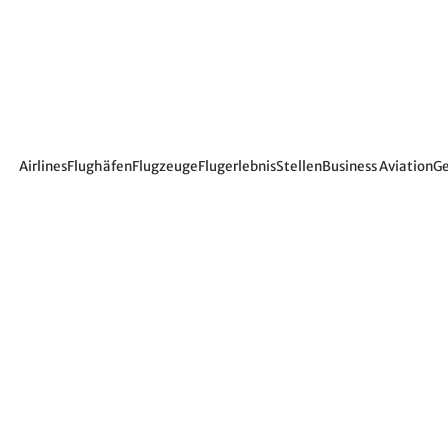
Airlines
Flughäfen
Flugzeuge
Flugerlebnis
Stellen
Business Aviation
Ge