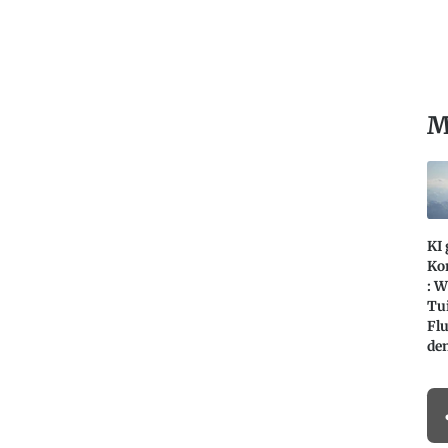
M
KI
Ko
: W
Tu
Fl
de