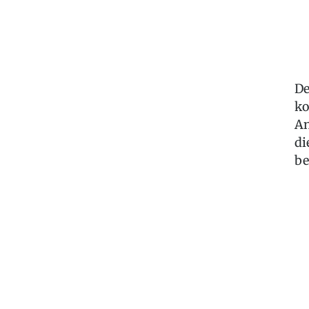
De
ko
An
di
be