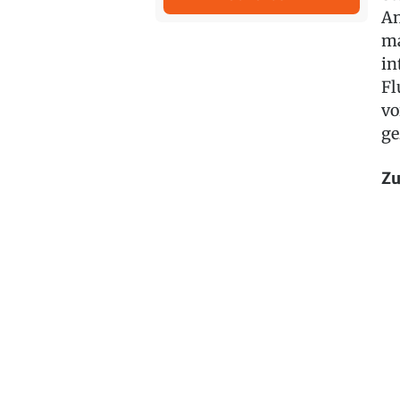
An
ma
in
Fl
vo
ge
Zu