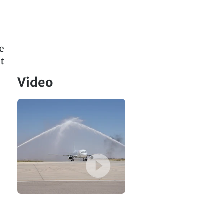
e
ht
Video