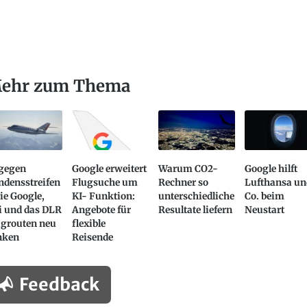
ehr zum Thema
 gegen
Google erweitert
Warum CO2-
Google hilft
ndensstreifen
Flugsuche um
Rechner so
Lufthansa un
ie Google,
KI- Funktion:
unterschiedliche
Co. beim
i und das DLR
Angebote für
Resultate liefern
Neustart
ugrouten neu
flexible
nken
Reisende
Feedback