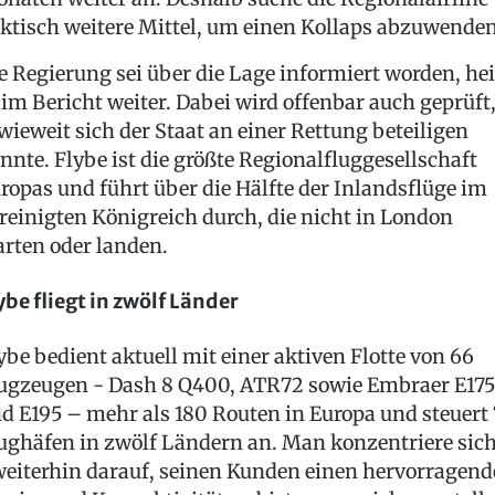
ktisch weitere Mittel, um einen Kollaps abzuwenden
e Regierung sei über die Lage informiert worden, he
 im Bericht weiter. Dabei wird offenbar auch geprüft
wieweit sich der Staat an einer Rettung beteiligen
nnte. Flybe ist die größte Regionalfluggesellschaft
ropas und führt über die Hälfte der Inlandsflüge im
reinigten Königreich durch, die nicht in London
arten oder landen.
ybe fliegt in zwölf Länder
ybe bedient aktuell mit einer aktiven Flotte von 66
ugzeugen - Dash 8 Q400, ATR72 sowie Embraer E175
d E195 – mehr als 180 Routen in Europa und steuert 
ughäfen in zwölf Ländern an. Man konzentriere sic
eiterhin darauf, seinen Kunden einen hervorragen