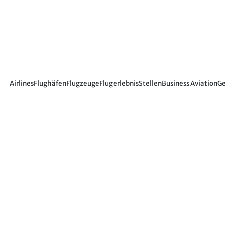
Airlines
Flughäfen
Flugzeuge
Flugerlebnis
Stellen
Business Aviation
Ge