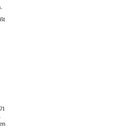
.
ißt
,
71
h
den