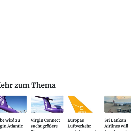
ehr zum Thema
be wird zu
Virgin Connect
Europas
Sri Lankan
gin Atlantic
sucht größere
Luftverkehr
Airlines will