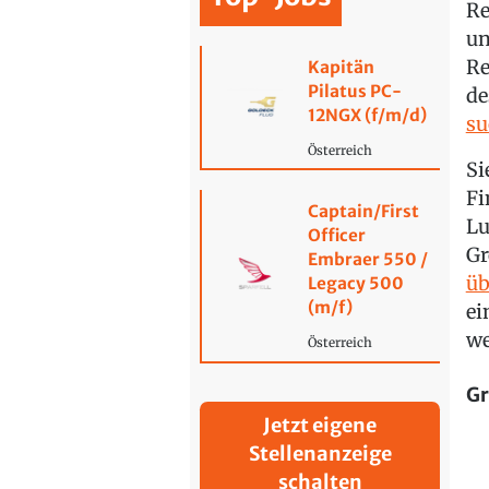
Re
un
Re
Kapitän
Pilatus PC-
de
12NGX (f/m/d)
su
Österreich
Si
Fi
Captain/First
Lu
Officer
Gr
Embraer 550 /
üb
Legacy 500
(m/f)
ei
we
Österreich
Gr
Jetzt eigene
Stellenanzeige
schalten