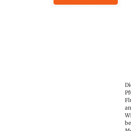
Di
Pf
Fl
an
Wi
be
Mo