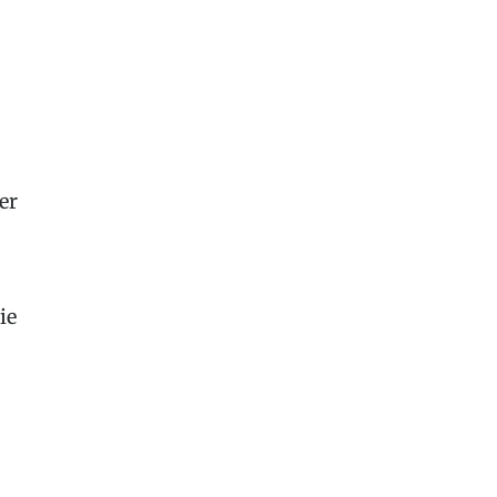
er
ie