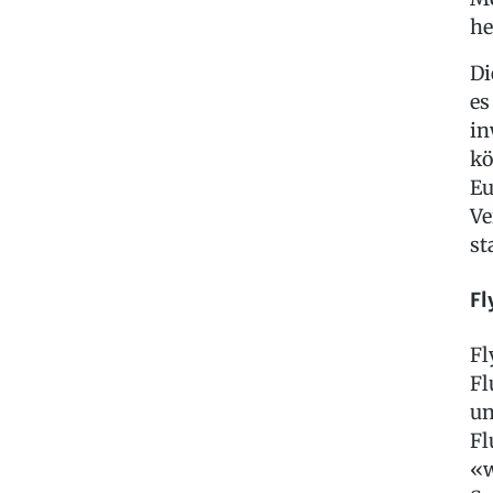
he
Di
es
in
kö
Eu
Ve
st
Fl
Fl
Fl
un
Fl
«w