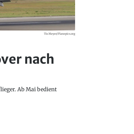
Tis Meyer/Planepics.org
over nach
flieger. Ab Mai bedient