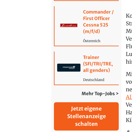
Commander /
Ko
First Officer
St
Cessna 525
Mü
(m/f/d)
Ve
Österreich
Fl
Lu
Trainer
hi
(SFI/TRI/TRE,
all genders)
Mi
Deutschland
vo
ne
Mehr Top-Jobs >
Al
Ve
Jetzt eigene
Ha
Stellenanzeige
Ki
schalten