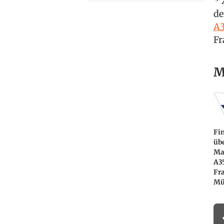
* 
de
A3
Fr
M
Fi
üb
Ma
A3
Fr
Mü