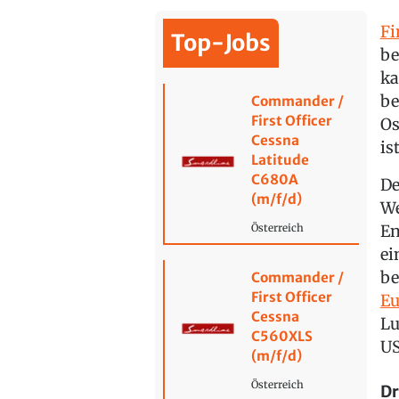
Fi
Top-Jobs
be
ka
be
Commander /
First Officer
Os
Cessna
is
Latitude
C680A
De
(m/f/d)
We
En
Österreich
ei
be
Commander /
First Officer
Eu
Cessna
Lu
C560XLS
US
(m/f/d)
Österreich
Dr