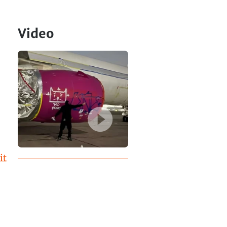
Video
it