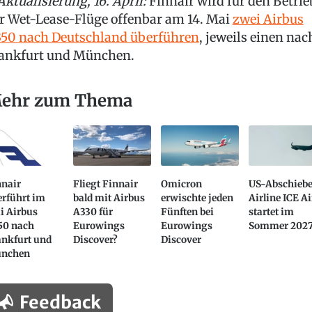
Aktualisierung, 16. April:
Finnair wird für den Betrie
r Wet-Lease-Flüge offenbar am 14. Mai
zwei Airbus
50 nach Deutschland überführen
, jeweils einen nac
ankfurt und München.
ehr zum Thema
nnair
Fliegt Finnair
Omicron
US-Abschieb
erführt im
bald mit Airbus
erwischte jeden
Airline ICE Ai
i Airbus
A330 für
Fünften bei
startet im
50 nach
Eurowings
Eurowings
Sommer 202
ankfurt und
Discover?
Discover
nchen
Feedback