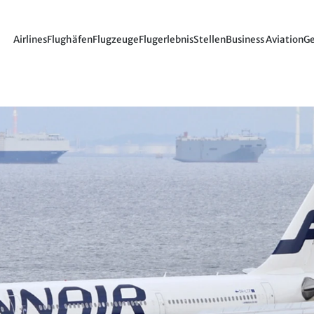
Airlines
Flughäfen
Flugzeuge
Flugerlebnis
Stellen
Business Aviation
Ge