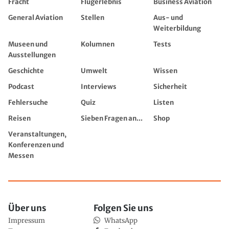
Fracht
Flugerlebnis
Business Aviation
General Aviation
Stellen
Aus- und
Weiterbildung
Museen und
Kolumnen
Tests
Ausstellungen
Geschichte
Umwelt
Wissen
Podcast
Interviews
Sicherheit
Fehlersuche
Quiz
Listen
Reisen
Sieben Fragen an...
Shop
Veranstaltungen,
Konferenzen und
Messen
Über uns
Folgen Sie uns
Impressum
WhatsApp