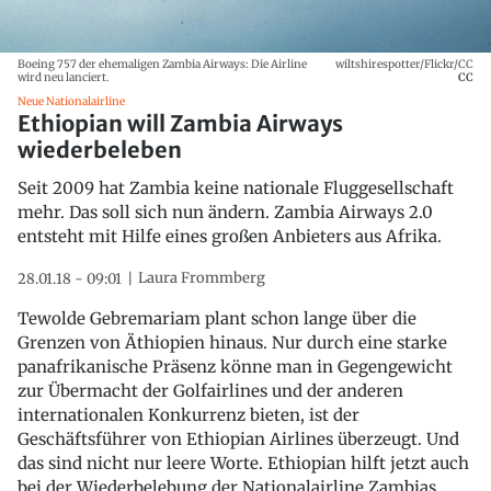
Boeing 757 der ehemaligen Zambia Airways: Die Airline
wiltshirespotter/Flickr/CC
wird neu lanciert.
CC
Neue Nationalairline
Ethiopian will Zambia Airways
wiederbeleben
Seit 2009 hat Zambia keine nationale Fluggesellschaft
mehr. Das soll sich nun ändern. Zambia Airways 2.0
entsteht mit Hilfe eines großen Anbieters aus Afrika.
Laura Frommberg
28.01.18 - 09:01
Tewolde Gebremariam plant schon lange über die
Grenzen von Äthiopien hinaus. Nur durch eine starke
panafrikanische Präsenz könne man in Gegengewicht
zur Übermacht der Golfairlines und der anderen
internationalen Konkurrenz bieten, ist der
Geschäftsführer von Ethiopian Airlines überzeugt. Und
das sind nicht nur leere Worte. Ethiopian hilft jetzt auch
bei der Wiederbelebung der Nationalairline Zambias,