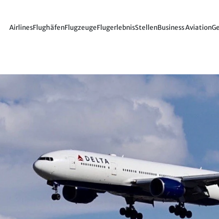
Airlines
Flughäfen
Flugzeuge
Flugerlebnis
Stellen
Business Aviation
Ge