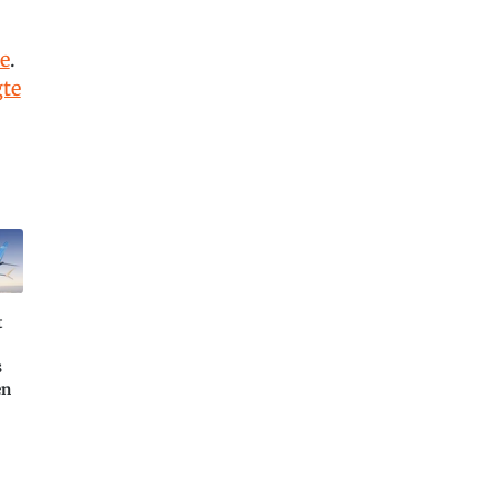
e
.
te
t
s
en