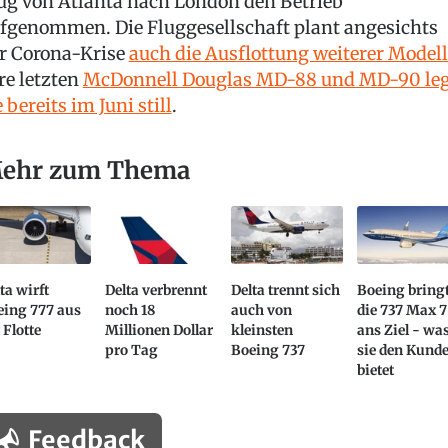
ug von Atlanta nach London den Betrieb
fgenommen. Die Fluggesellschaft plant angesichts
r Corona-Krise
auch die Ausflottung weiterer Modell
re letzten
McDonnell Douglas MD-88 und MD-90 leg
e bereits im Juni still
.
ehr zum Thema
ta wirft
Delta verbrennt
Delta trennt sich
Boeing bring
eing 777 aus
noch 18
auch von
die 737 Max 7
 Flotte
Millionen Dollar
kleinsten
ans Ziel - wa
pro Tag
Boeing 737
sie den Kund
bietet
Feedback