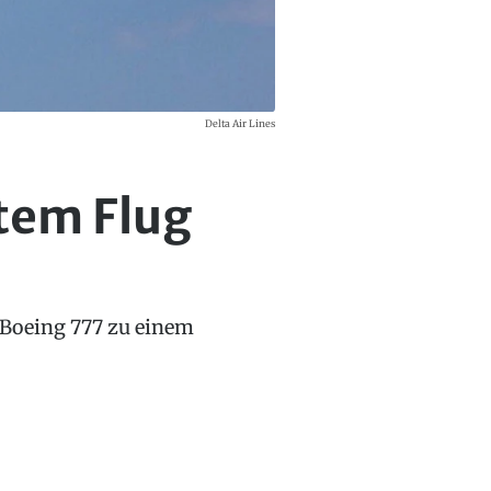
Delta Air Lines
ztem Flug
 Boeing 777 zu einem