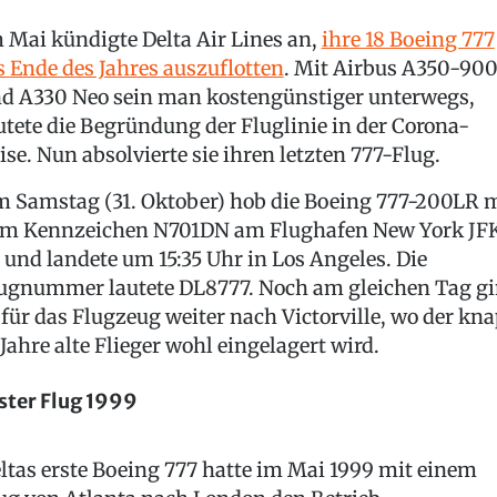
 Mai kündigte Delta Air Lines an,
ihre 18 Boeing 777
s Ende des Jahres auszuflotten
. Mit Airbus A350-90
d A330 Neo sein man kostengünstiger unterwegs,
utete die Begründung der Fluglinie in der Corona-
ise. Nun absolvierte sie ihren letzten 777-Flug.
 Samstag (31. Oktober) hob die Boeing 777-200LR 
m Kennzeichen N701DN am Flughafen New York JF
 und landete um 15:35 Uhr in Los Angeles. Die
ugnummer lautete DL8777. Noch am gleichen Tag g
 für das Flugzeug weiter nach Victorville, wo der kn
 Jahre alte Flieger wohl eingelagert wird.
ster Flug 1999
ltas erste Boeing 777 hatte im Mai 1999 mit einem