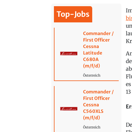
Im
Top-Jobs
bi
un
la
Commander /
First Officer
Kr
Cessna
Latitude
Am
C680A
de
(m/f/d)
ab
Fl
Österreich
es
13
Commander /
First Officer
Cessna
Er
C560XLS
(m/f/d)
De
Österreich