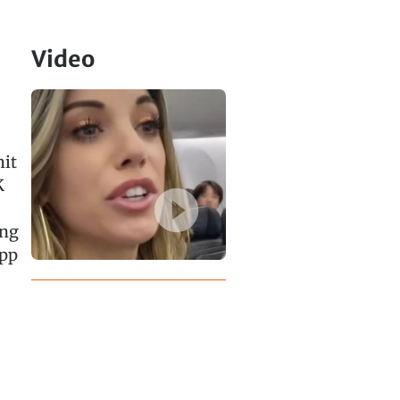
0
Video
mit
K
ing
app