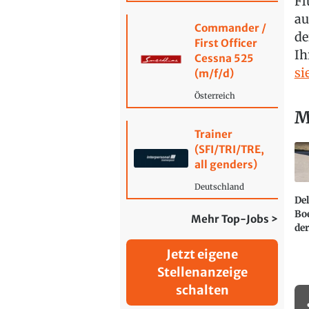
Fl
au
Commander /
de
First Officer
Ih
Cessna 525
si
(m/f/d)
Österreich
M
Trainer
(SFI/TRI/TRE,
all genders)
Deutschland
Del
Bo
Mehr Top-Jobs >
der
Jetzt eigene
Stellenanzeige
schalten