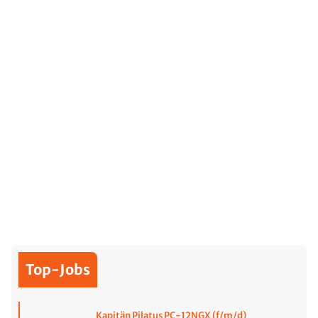
Top-Jobs
Kapitän Pilatus PC-12NGX (f/m/d)