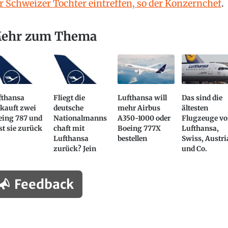
r Schweizer Tochter eintreffen, so der Konzernchef
.
ehr zum Thema
fthansa
Fliegt die
Lufthansa will
Das sind die
kauft zwei
deutsche
mehr Airbus
ältesten
eing 787 und
Nationalmanns
A350-1000 oder
Flugzeuge v
st sie zurück
chaft mit
Boeing 777X
Lufthansa,
Lufthansa
bestellen
Swiss, Austr
zurück? Jein
und Co.
Feedback