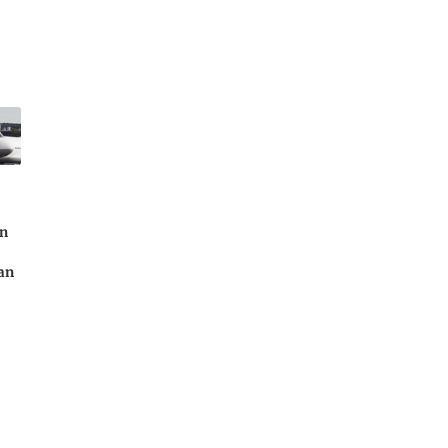
on
ian