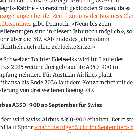
wartet Lufthansa erste eigene Boeing 787-9 mit
legris-Kabine - vorerst mit geblockten Sitzen, da es
rzögerungen bei der Zertifizierung der Business Cla
 Dreamliner
gibt. Dennoch: «Neun bis zehn
slieferungen sind in diesem Jahr noch möglich», so
ohr über die 787. «Ab Ende des Jahres dann
ffentlich auch ohne geblockte Sitze.»
e Schweizer Tochter Edelweiss wird im Laufe des
hres 2025 weitere drei gebrauchte A350-900 in
pfang nehmen. Für Austrian Airlines plant
fthansa bis Ende 2026 laut dem Konzernchef mit de
eferung von drei weiteren Boeing 787.
rbus A350-900 ab September für Swiss
dem wird Swiss Airbus A350-900 erhalten. Der erst
rd laut Spohr
«nach heutiger Sicht im September» b