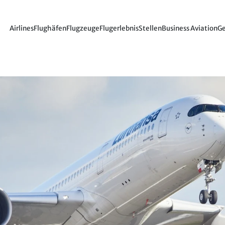
Airlines
Flughäfen
Flugzeuge
Flugerlebnis
Stellen
Business Aviation
Ge