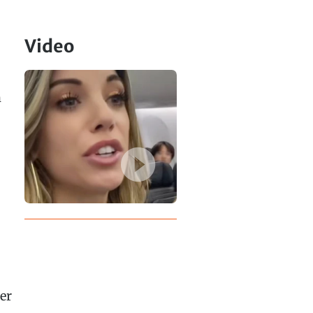
Video
n
er