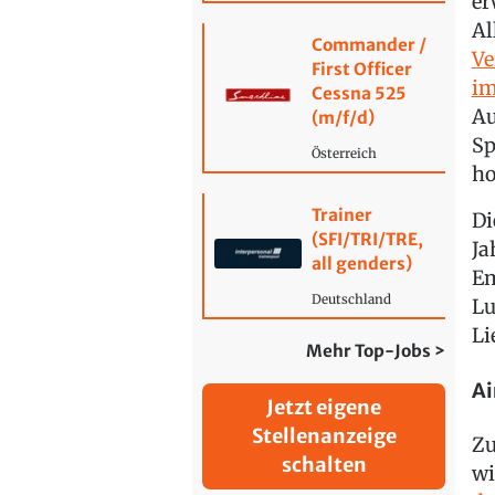
er
Al
Commander /
Ve
First Officer
im
Cessna 525
Au
(m/f/d)
Sp
Österreich
ho
Trainer
Di
(SFI/TRI/TRE,
Ja
all genders)
Em
Deutschland
Lu
Li
Mehr Top-Jobs >
Ai
Jetzt eigene
Stellenanzeige
Zu
schalten
wi