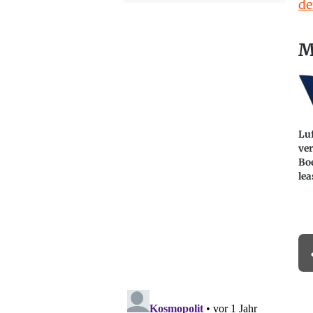
de
M
Lu
ver
Bo
lea