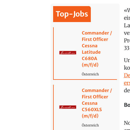
«W
Top-Jobs
ei
La
ve
Commander /
First Officer
Pr
Cessna
33
Latitude
C680A
Un
(m/f/d)
ko
De
Österreich
er
de
Commander /
First Officer
Cessna
Bo
C560XLS
(m/f/d)
No
Österreich