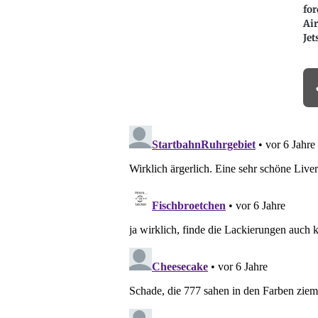
for
Air
Jet