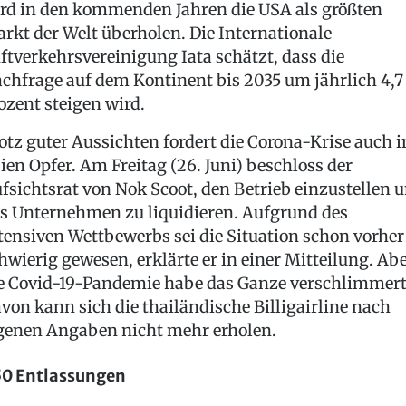
rd in den kommenden Jahren die USA als größten
rkt der Welt überholen. Die Internationale
ftverkehrsvereinigung Iata schätzt, dass die
chfrage auf dem Kontinent bis 2035 um jährlich 4,7
ozent steigen wird.
otz guter Aussichten fordert die Corona-Krise auch i
ien Opfer. Am Freitag (26. Juni) beschloss der
fsichtsrat von Nok Scoot, den Betrieb einzustellen 
s Unternehmen zu liquidieren. Aufgrund des
tensiven Wettbewerbs sei die Situation schon vorher
hwierig gewesen, erklärte er in einer Mitteilung. Ab
e Covid-19-Pandemie habe das Ganze verschlimmert
von kann sich die thailändische Billigairline nach
genen Angaben nicht mehr erholen.
0 Entlassungen