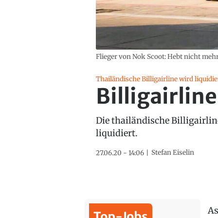
Flieger von Nok Scoot: Hebt nicht mehr
Thailändische Billigairline wird liquidie
Billigairlin
Die thailändische Billigairl
liquidiert.
Stefan Eiselin
27.06.20 - 14:06
As
Top-Jobs