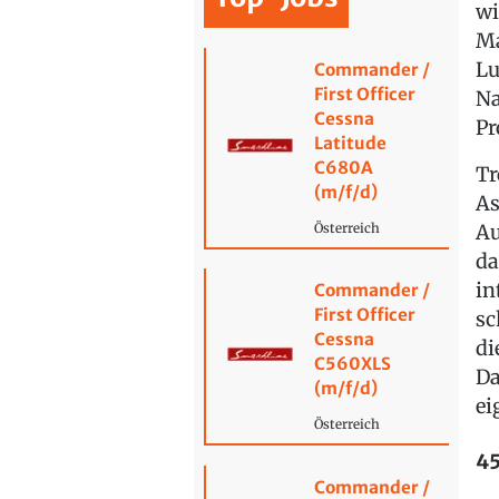
wi
Ma
Lu
Commander /
First Officer
Na
Cessna
Pr
Latitude
C680A
Tr
(m/f/d)
As
Au
Österreich
da
in
Commander /
First Officer
sc
Cessna
di
C560XLS
Da
(m/f/d)
ei
Österreich
45
Commander /