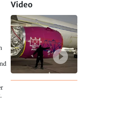
Video
n
und
er
.