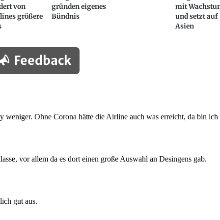
dert von
gründen eigenes
mit Wachst
lines größere
Bündnis
und setzt auf
s
Asien
Feedback