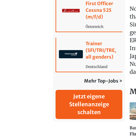
First Officer
No
Cessna 525
th
(m/f/d)
Si
Österreich
ge
ER
Trainer
In
(SFI/TRI/TRE,
Ja
all genders)
Nu
Deutschland
da
Mehr Top-Jobs >
M
Jetzt eigene
Stellenanzeige
schalten
Ba
Fl