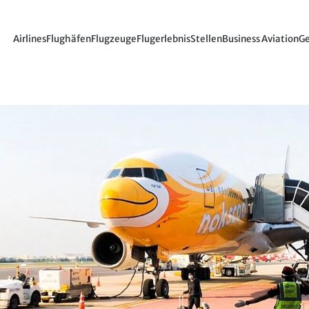
Airlines
Flughäfen
Flugzeuge
Flugerlebnis
Stellen
Business Aviation
Ge