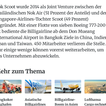
k Scoot wurde 2014 als Joint Venture zwischen der
ailändischen Nok Air (51 Prozent der Anteile) und de
ngapore-Airlines-Tochter Scoot (49 Prozent)
gründet. Mit einer Flotte von sieben Boeing 777-200
 bediente die Billigairline ab dem Don Mueang
ternational Airport in Bangkok Ziele in China, Indie
pan und Taiwan. 450 Mitarbeiter verlieren die Stelle.
r einige wenige können vorerst weiterarbeiten, um
s Unternehmen abzuwickeln.
ehr zum Thema
ngkoker
Asiatische
Billigairline-
Lufthansa
ughafen
Billigairlines
Boom in Asien
Cargo rechne