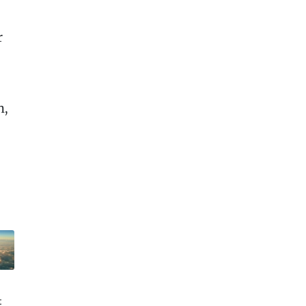
r
n,
t