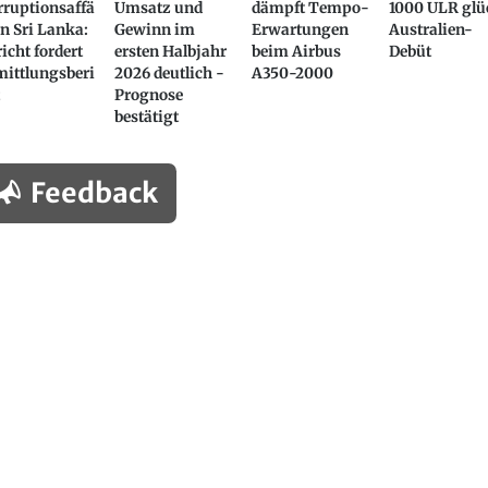
rruptionsaffä
Umsatz und
dämpft Tempo-
1000 ULR glü
in Sri Lanka:
Gewinn im
Erwartungen
Australien-
icht fordert
ersten Halbjahr
beim Airbus
Debüt
mittlungsberi
2026 deutlich -
A350-2000
Prognose
bestätigt
Feedback