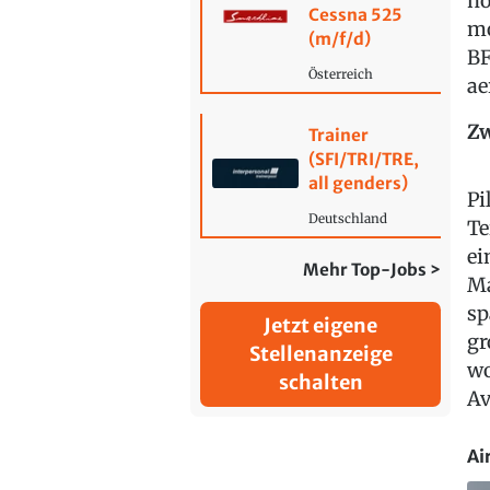
no
Cessna 525
mo
(m/f/d)
BF
Österreich
a
Zw
Trainer
(SFI/TRI/TRE,
all genders)
Pi
Deutschland
Te
ei
Mehr Top-Jobs >
Ma
sp
Jetzt eigene
gr
Stellenanzeige
wo
schalten
Av
Ai