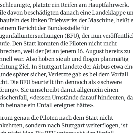
schleunigte, platzte ein Reifen am Hauptfahrwerk.
ile davon beschädigten danach eine Landeklappe u
haufeln des linken Triebwerks der Maschine, heißt 
 einem Bericht der Bundesstelle für
ugunfalluntersuchungen (BFU), der nun veröffentlic
rde. Den Start konnten die Piloten nicht mehr
brechen, weil der Jet an jenem 16. August bereits zu
hnell war. Also hoben sie ab und flogen planmäßig
chtung Ziel. In Stuttgart landete der Airbus etwa ein
unde später sicher, Verletzte gab es bei dem Vorfall
cht. Die BFU beurteilt ihn dennoch als «schwere
örung». Sie umschreibt damit allgemein einen
ischenfall, «dessen Umstände darauf hindeuten, da
ch beinahe ein Unfall ereignet hätte».
rum genau die Piloten nach dem Start nicht
kehrten, sondern nach Stuttgart weiterflogen, ist