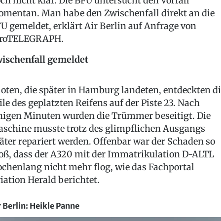
ch nicht klar. Die BFU untersucht den Vorfall
mentan. Man habe den Zwischenfall direkt an die
U gemeldet, erklärt Air Berlin auf Anfrage von
eroTELEGRAPH.
ischenfall gemeldet
loten, die später in Hamburg landeten, entdeckten d
ile des geplatzten Reifens auf der Piste 23. Nach
nigen Minuten wurden die Trümmer beseitigt. Die
schine musste trotz des glimpflichen Ausgangs
äter repariert werden. Offenbar war der Schaden so
oß, dass der A320 mit der Immatrikulation D-ALTL
chenlang nicht mehr flog, wie das Fachportal
iation Herald berichtet.
r Berlin: Heikle Panne