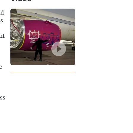
nd
es
ht
e
ss