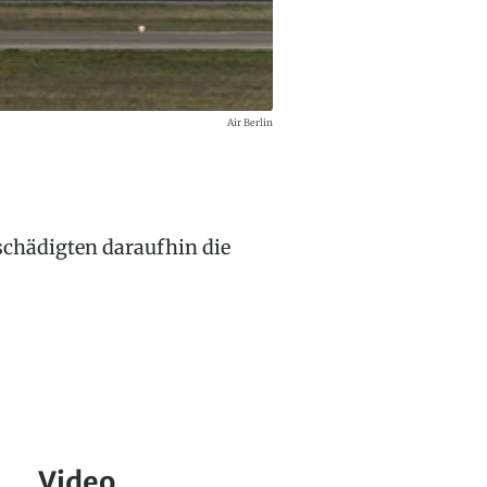
Air Berlin
schädigten daraufhin die
Video