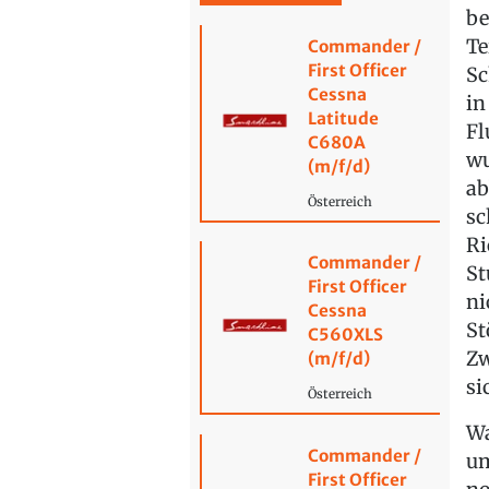
be
Te
Commander /
First Officer
Sc
Cessna
in
Latitude
Fl
C680A
wu
(m/f/d)
ab
Österreich
sc
Ri
Commander /
St
First Officer
ni
Cessna
St
C560XLS
Zw
(m/f/d)
si
Österreich
Wa
Commander /
um
First Officer