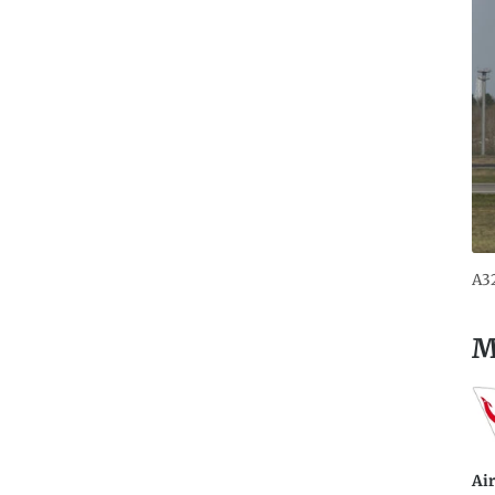
A32
M
Ai