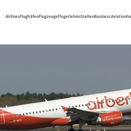
Airlines
Flughäfen
Flugzeuge
Flugerlebnis
Stellen
Business Aviation
Ge