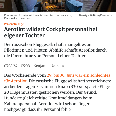
Piloten von Rossiya Airlines: Mutter Aeroflot versucht,
Rossiya Airlines/Facebook
Personal abzuwerben.
Personalmangel
Aeroflot wildert Cockpitpersonal bei
eigener Tochter
Der russischen Fluggesellschaft mangelt es an
Pilotinnen und Piloten. Abhilfe schafft Aeroflot durch
die Übernahme von Personal einer Tochter.
Benjamin Recklies
07.08.24 - 05:08
Das Wochenende vom
29. bis 30. Juni war ein schlechtes
für Aeroflot
. Die russische Fluggesellschaft verzeichnete
an beiden Tagen zusammen knapp 330 verspätete Flüge.
20 Flüge mussten gestrichen werden. Der Grund:
Hunderte gleichzeitige Krankmeldungen beim
Kabinenpersonal. Aeroflot wird schon länger
nachgesagt, dass ihr Personal fehle.