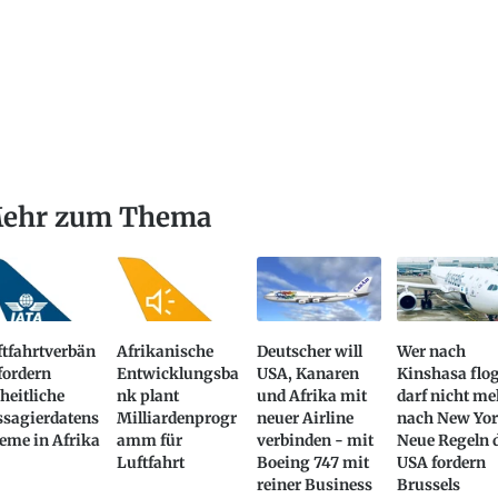
ehr zum Thema
ftfahrtverbän
Afrikanische
Deutscher will
Wer nach
fordern
Entwicklungsba
USA, Kanaren
Kinshasa flog
heitliche
nk plant
und Afrika mit
darf nicht me
ssagierdatens
Milliardenprogr
neuer Airline
nach New Yor
eme in Afrika
amm für
verbinden - mit
Neue Regeln 
Luftfahrt
Boeing 747 mit
USA fordern
reiner Business
Brussels