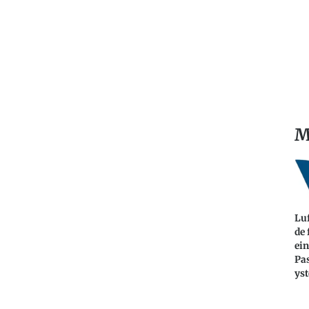
M
Lu
de 
ein
Pa
yst