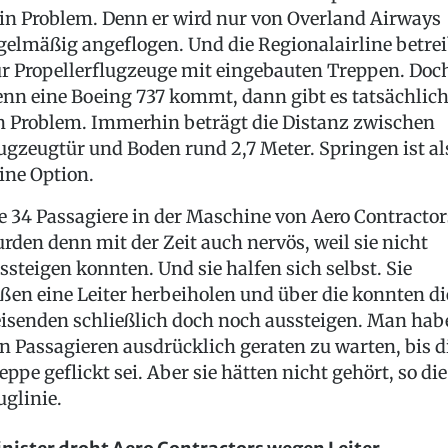
in Problem. Denn er wird nur von Overland Airways
gelmäßig angeflogen. Und die Regionalairline betrei
r Propellerflugzeuge mit eingebauten Treppen. Doc
nn eine Boeing 737 kommt, dann gibt es tatsächlic
n Problem. Immerhin beträgt die Distanz zwischen
ugzeugtür und Boden rund 2,7 Meter. Springen ist al
ine Option.
e 34 Passagiere in der Maschine von Aero Contractor
rden denn mit der Zeit auch nervös, weil sie nicht
ssteigen konnten. Und sie halfen sich selbst. Sie
eßen eine Leiter herbeiholen und über die konnten di
isenden schließlich doch noch aussteigen. Man hab
n Passagieren ausdrücklich geraten zu warten, bis d
eppe geflickt sei. Aber sie hätten nicht gehört, so die
uglinie.