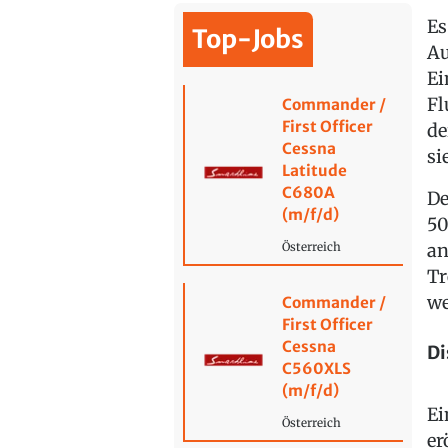
Es
Top-Jobs
Au
Ei
Fl
Commander /
First Officer
de
Cessna
si
Latitude
C680A
De
(m/f/d)
50
an
Österreich
Tr
we
Commander /
First Officer
Cessna
Di
C560XLS
(m/f/d)
Ei
Österreich
er