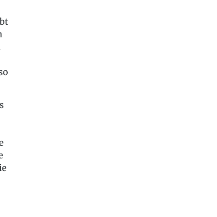
bt
h
h
so
s
e
e
ie