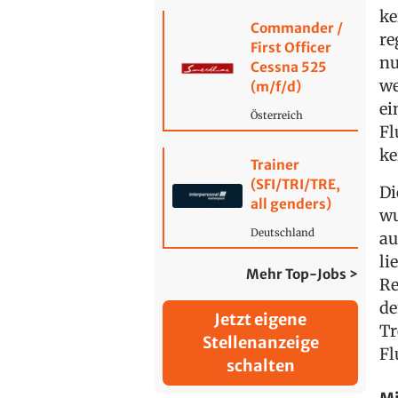
ke
Commander /
re
First Officer
nu
Cessna 525
we
(m/f/d)
ei
Österreich
Fl
ke
Trainer
(SFI/TRI/TRE,
Di
all genders)
wu
Deutschland
au
li
Mehr Top-Jobs >
Re
de
Jetzt eigene
Tr
Stellenanzeige
Fl
schalten