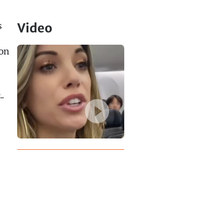
s
Video
von
7-