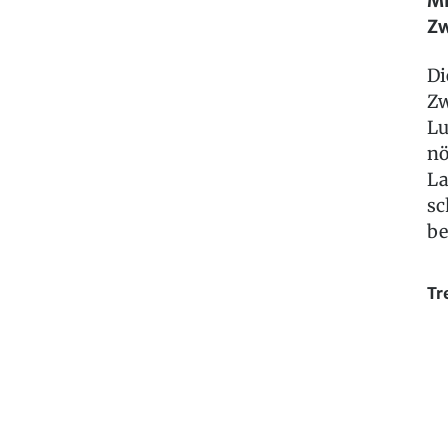
Mi
Zw
Di
Zw
Lu
nö
La
sc
be
Tr