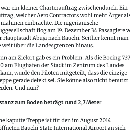
 war ein kleiner Charterauftrag zwischendurch. Ein
ftrag, welcher Aero Contractors wohl mehr Ärger al
nnahmen einbrachte. Die nigerianische
uggesellschaft flog am 19. Dezember 34 Passagiere 
r Hauptstadt Abuja nach Bauchi. Seither kennt man
e weit über die Landesgrenzen hinaus.
nn am Zielort gab es ein Problem. Als die Boeing 73
0 am Flughafen der Stadt im Zentrum des Landes
kam, wurde den Piloten mitgeteilt, dass die einzige
eppe gerade defekt sei. Sie könne also nicht benutzt
rden. Und nun?
stanz zum Boden beträgt rund 2,7 Meter
ne kaputte Treppe ist für den im August 2014
öffneten Bauchi State International Airport an sich