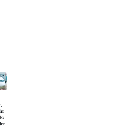
,
hr
k:
der