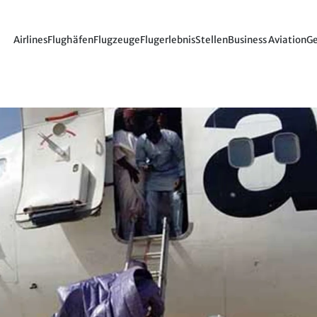
Airlines
Flughäfen
Flugzeuge
Flugerlebnis
Stellen
Business Aviation
Ge