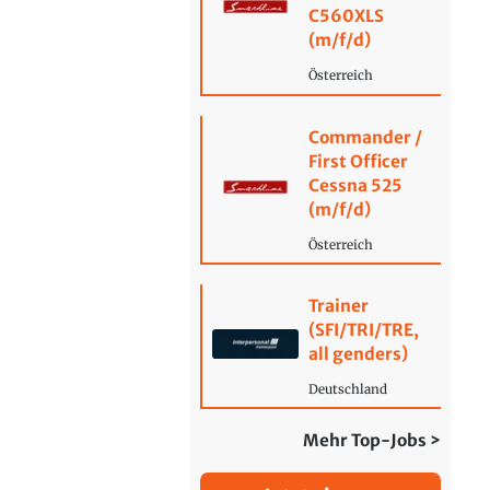
C560XLS
(m/f/d)
Österreich
Commander /
First Officer
Cessna 525
(m/f/d)
Österreich
Trainer
(SFI/TRI/TRE,
all genders)
Deutschland
Mehr Top-Jobs >