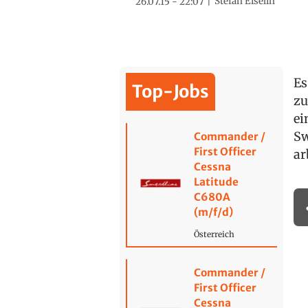
Stefan Eiselin
26.07.15 - 22:07
Es
Top-Jobs
zu
ei
Sw
Commander /
First Officer
ar
Cessna
Latitude
C680A
(m/f/d)
Österreich
Commander /
First Officer
Cessna