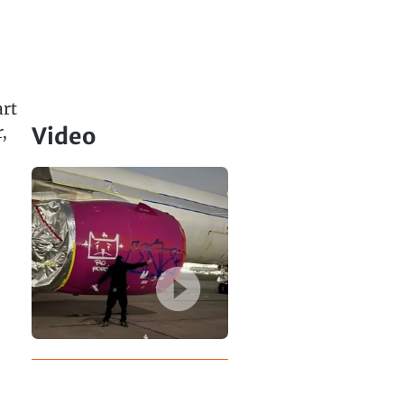
art
,
Video