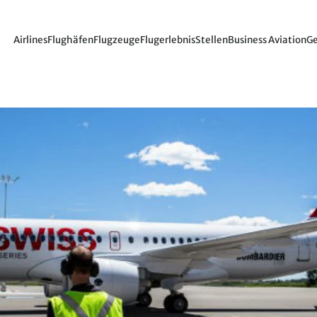
Airlines
Flughäfen
Flugzeuge
Flugerlebnis
Stellen
Business Aviation
Ge