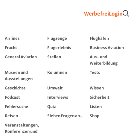
Werbefrei
Login
Airlines
Flugzeuge
Flughäfen
Fracht
Flugerlebnis
Business Aviation
General Aviation
Stellen
Aus- und
Weiterbildung
Museen und
Kolumnen
Tests
Ausstellungen
Geschichte
Umwelt
Wissen
Podcast
Interviews
Sicherheit
Fehlersuche
Quiz
Listen
Reisen
Sieben Fragen an...
Shop
Veranstaltungen,
Konferenzen und