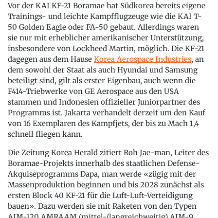
Vor der KAI KF-21 Boramae hat Südkorea bereits eigene
Trainings- und leichte Kampfflugzeuge wie die KAI T-
50 Golden Eagle oder FA-50 gebaut. Allerdings waren
sie nur mit erheblicher amerikanischer Unterstützung,
insbesondere von Lockheed Martin, möglich. Die KF-21
dagegen aus dem Hause
Korea Aerospace Industries
, an
dem sowohl der Staat als auch Hyundai und Samsung
beteiligt sind, gilt als erster Eigenbau, auch wenn die
F414-Triebwerke von GE Aerospace aus den USA
stammen und Indonesien offizieller Juniorpartner des
Programms ist. Jakarta verhandelt derzeit um den Kauf
von 16 Exemplaren des Kampfjets, der bis zu Mach 1,4
schnell fliegen kann.
Die Zeitung Korea Herald zitiert Roh Jae-man, Leiter des
Boramae-Projekts innerhalb des staatlichen Defense-
Akquiseprogramms Dapa, man werde «zügig mit der
Massenproduktion beginnen und bis 2028 zunächst als
ersten Block 40 KF-21 für die Luft-Luft-Verteidigung
bauen». Dazu werden sie mit Raketen von den Typen
AIM-120 AMRAAM (mittel-/langreichweitig) AIM-9