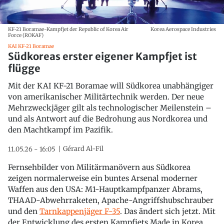
KF-21 Boramae-Kampfjet der Republic of Korea Air
Korea Aerospace Industries
Force (ROKAF)
KAI KF-21 Boramae
Südkoreas erster eigener Kampfjet ist
flügge
Mit der KAI KF-21 Boramae will Südkorea unabhängiger
von amerikanischer Militärtechnik werden. Der neue
Mehrzweckjäger gilt als technologischer Meilenstein –
und als Antwort auf die Bedrohung aus Nordkorea und
den Machtkampf im Pazifik.
Gérard Al-Fil
11.05.26 - 16:05
Fernsehbilder von Militärmanövern aus Südkorea
zeigen normalerweise ein buntes Arsenal moderner
Waffen aus den USA: M1-Hauptkampfpanzer Abrams,
THAAD-Abwehrraketen, Apache-Angriffshubschrauber
und den
Tarnkappenjäger F-35
. Das ändert sich jetzt. Mit
der Entwicklung des ersten Kampfjets Made in Korea