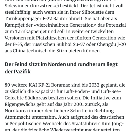
Sidewinder (Kurzstrecke) bestückt. Der Jet ist nicht voll
stealthfähig, auch wenn sie in ihrer Silhouette dem
Tarnkappenjäger F-22 Raptor ähnelt. Sie hat aber als
Kampfjet der «viereinhalbten Generation» das Potenzial
zum Tarnkappenjet und soll in weiterentwickelten
Versionen mit Platzhirschen der fünften Generation wie
der F-35, der russischen Sukhoi Su-57 oder Chengdu J-20
aus China technisch die Stirn bieten können.
Der Feind sitzt im Norden und rundherum liegt
der Pazifik
80 weitere KAI KF-21 Boramae sind bis 2032 geplant, die
zusätzlich die Kapazität für Luft-Boden- und Luft-See-
Gefechte Südkoreas besitzen sollen. Die Initiative zum
Eigengewächs geht auf das Jahr 2001 zurück, als
Nordkorea immer deutlichere Schritte in Richtung
Atommacht unternahm. Auch aufgrund des drastischen
außenpolitischen Wechsels des Staatsführers Kim Jong-
un, der die friedliche Wiedervereinigung der geteilten