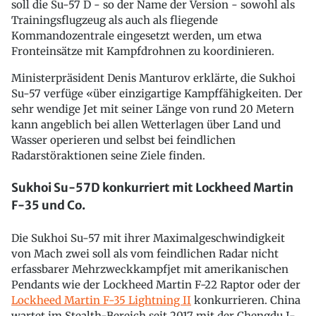
soll die Su-57 D - so der Name der Version - sowohl als
Trainingsflugzeug als auch als fliegende
Kommandozentrale eingesetzt werden, um etwa
Fronteinsätze mit Kampfdrohnen zu koordinieren.
Ministerpräsident Denis Manturov erklärte, die Sukhoi
Su-57 verfüge «über einzigartige Kampffähigkeiten. Der
sehr wendige Jet mit seiner Länge von rund 20 Metern
kann angeblich bei allen Wetterlagen über Land und
Wasser operieren und selbst bei feindlichen
Radarstöraktionen seine Ziele finden.
Sukhoi Su-57D konkurriert mit Lockheed Martin
F-35 und Co.
Die Sukhoi Su-57 mit ihrer Maximalgeschwindigkeit
von Mach zwei soll als vom feindlichen Radar nicht
erfassbarer Mehrzweckkampfjet mit amerikanischen
Pendants wie der Lockheed Martin F-22 Raptor oder der
Lockheed Martin F-35 Lightning II
konkurrieren. China
wartet im Stealth-Bereich seit 2017 mit der Chengdu J-