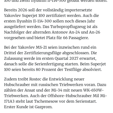
100 und zwölf Ilyushin Il-114-300 gebaut werden sollen.
Bereits 2026 soll der vollständig importersetzte
Yakovlev Superjet 100 zertifiziert werden. Auch die
ersten Ilyushin Il-114-300 sollen noch dieses Jahr
ausgeliefert werden. Das Turbopropflugzeug ist als
Nachfolger der alternden Antonov An-24 und An-26
vorgesehen und bietet Platz für 66 Passagiere.
Bei der Yakovlev MS-21 seien inzwischen rund ein
Drittel der Zertifizierungsflüge abgeschlossen. Die
Zulassung werde im ersten Quartal 2027 erwartet,
danach solle die Serienfertigung starten. Beim Superjet
100 seien bereits 80 Prozent der Testflüge absolviert.
Zudem treibt Rostec die Entwicklung neuer
Hubschrauber mit russischen Triebwerken voran. Dazu
zählen der Ansat und der Mi-34 mit neuen WK-650W-
Triebwerken. Auch der Offshore-Hubschrauber Mil Mi-
171A3 steht laut Tschemesow vor dem Serienstart.
Erster Kunde ist Gazprom.