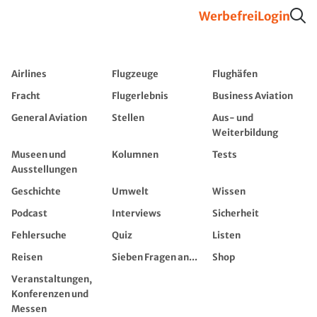
Werbefrei
Login
Airlines
Flugzeuge
Flughäfen
Fracht
Flugerlebnis
Business Aviation
General Aviation
Stellen
Aus- und
Weiterbildung
Museen und
Kolumnen
Tests
Ausstellungen
Geschichte
Umwelt
Wissen
Podcast
Interviews
Sicherheit
Fehlersuche
Quiz
Listen
Reisen
Sieben Fragen an...
Shop
Veranstaltungen,
Konferenzen und
Messen