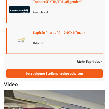
Trainer (SFI/TRI/TRE, all genders)
Deutschland
Kapitän Pilatus PC-12NGX (f/m/d)
Österreich
Mehr Top-Jobs >
Jetzt eigene Stellenanzeige schalten
Video