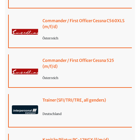
Commander / First Officer Cessna C560XLS
(m/f/d)
Österreich
Commander / First Officer Cessna 525
(m/f/d)
Österreich
Trainer (SFI/TRI/TRE, all genders)
Deutschland
Kapitän Pilatus PC-12NGX (f/m/d)