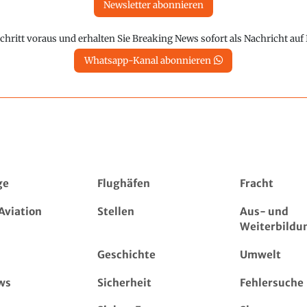
Newsletter abonnieren
chritt voraus und erhalten Sie Breaking News sofort als Nachricht au
Whatsapp-Kanal abonnieren
ge
Flughäfen
Fracht
Aviation
Stellen
Aus- und
Weiterbildu
Geschichte
Umwelt
ws
Sicherheit
Fehlersuche