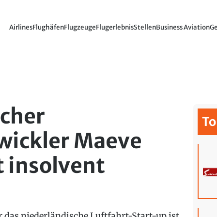
Airlines
Flughäfen
Flugzeuge
Flugerlebnis
Stellen
Business Aviation
Ge
scher
To
wickler Maeve
t insolvent
r das niederländische Luftfahrt-Start-up ist