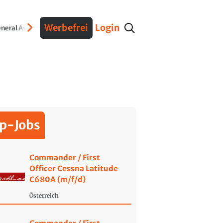
Werbefrei
Login
neral Aviation
Verteidigung
Interviews
Fracht
Geschichte
Sicherheit
Ko
p-Jobs
Commander / First
Officer Cessna Latitude
C680A (m/f/d)
Österreich