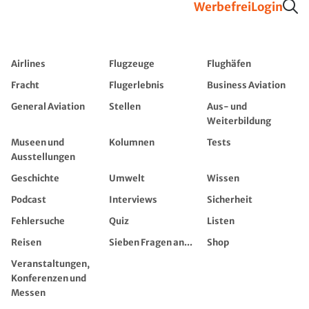
Werbefrei
Login
Airlines
Flugzeuge
Flughäfen
Fracht
Flugerlebnis
Business Aviation
General Aviation
Stellen
Aus- und
Weiterbildung
Museen und
Kolumnen
Tests
Ausstellungen
Geschichte
Umwelt
Wissen
Podcast
Interviews
Sicherheit
Fehlersuche
Quiz
Listen
Reisen
Sieben Fragen an...
Shop
Veranstaltungen,
Konferenzen und
Messen