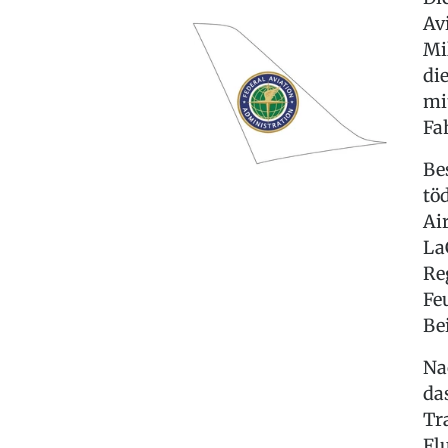
Av
Mi
di
mi
Fa
Be
tö
Ai
La
Re
Fe
Be
Na
da
Tr
Fl