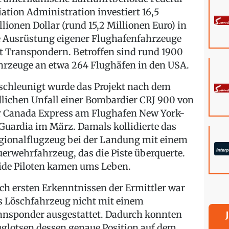
iation Administration investiert 16,5
llionen Dollar (rund 15,2 Millionen Euro) in
e Ausrüstung eigener Flughafenfahrzeuge
t Transpondern. Betroffen sind rund 1900
hrzeuge an etwa 264 Flughäfen in den USA.
schleunigt wurde das Projekt nach dem
dlichen Unfall einer Bombardier CRJ 900 von
r Canada Express am Flughafen New York-
Guardia im März. Damals kollidierte das
gionalflugzeug bei der Landung mit einem
uerwehrfahrzeug, das die Piste überquerte.
ide Piloten kamen ums Leben.
ch ersten Erkenntnissen der Ermittler war
s Löschfahrzeug nicht mit einem
ansponder ausgestattet. Dadurch konnten
uglotsen dessen genaue Position auf dem