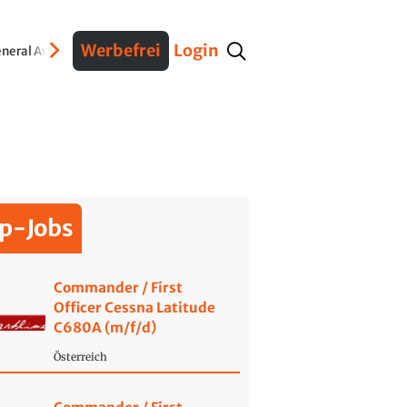
Werbefrei
Login
neral Aviation
Verteidigung
Interviews
Fracht
Geschichte
Sicherheit
Ko
p-Jobs
Commander / First
Officer Cessna Latitude
C680A (m/f/d)
Österreich