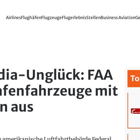
Airlines
Flughäfen
Flugzeuge
Flugerlebnis
Stellen
Business Aviation
Ge
dia-Unglück: FAA
To
afenfahrzeuge mit
n aus
e amerikanische Luftfahrtbehörde Federal