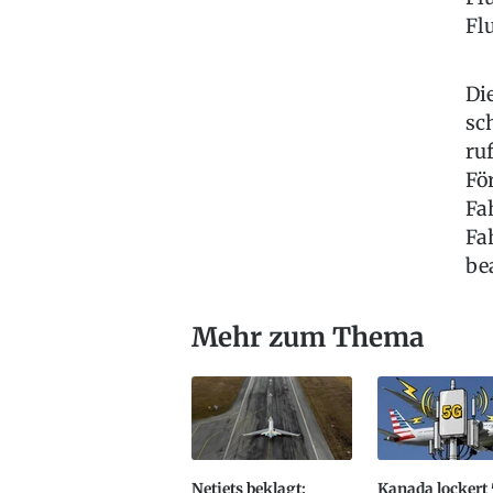
Fl
Di
sc
ru
Fö
Fa
Fa
be
Mehr zum Thema
Netjets beklagt:
Kanada lockert