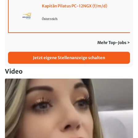
Kapitän Pilatus PC-12NGX (f/m/d)
Österreich
Mehr Top-Jobs >
Jetzt eigene Stellenanzeige schalten
Video