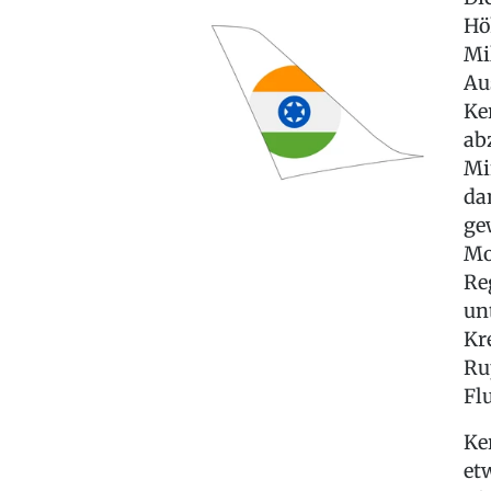
Hö
Mi
Au
Ke
ab
Mi
da
ge
Mo
Re
un
Kr
Ru
Fl
Ke
et