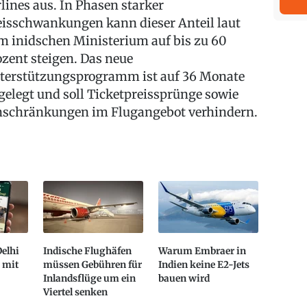
rlines aus. In Phasen starker
eisschwankungen kann dieser Anteil laut
m inidschen Ministerium auf bis zu 60
ozent steigen. Das neue
terstützungsprogramm ist auf 36 Monate
gelegt und soll Ticketpreissprünge sowie
nschränkungen im Flugangebot verhindern.
elhi
Indische Flughäfen
Warum Embraer in
 mit
müssen Gebühren für
Indien keine E2-Jets
Inlandsflüge um ein
bauen wird
Viertel senken