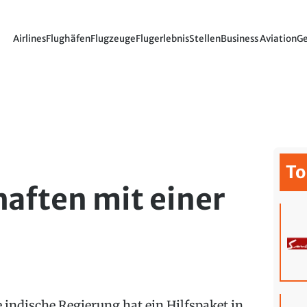
Airlines
Flughäfen
Flugzeuge
Flugerlebnis
Stellen
Business Aviation
Ge
t
To
haften mit einer
e indische Regierung hat ein Hilfspaket in