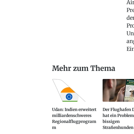
Ai
Pr
de
Pr
Un
an
Ei
Mehr zum Thema
Udan: Indien erweitert
Der Flughafen D
milliardenschweres
hat ein Problem
Regionalflugprogram
bissigen
m
Straßenhunden