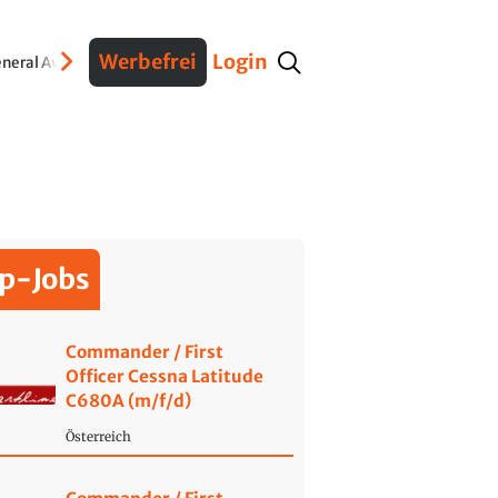
Werbefrei
Login
neral Aviation
Verteidigung
Interviews
Fracht
Geschichte
Sicherheit
Ko
p-Jobs
Commander / First
Officer Cessna Latitude
C680A (m/f/d)
Österreich