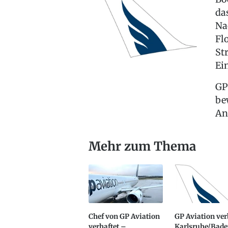
da
Na
Fl
St
Ei
GP
be
An
Mehr zum Thema
Chef von GP Aviation
GP Aviation ver
verhaftet –
Karlsruhe/Bade