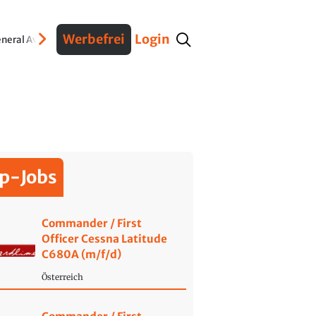
Werbefrei
Login
neral Aviation
Verteidigung
Interviews
Fracht
Geschichte
Sicherheit
Ko
p-Jobs
Commander / First
Officer Cessna Latitude
C680A (m/f/d)
Österreich