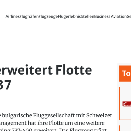
Airlines
Flughäfen
Flugzeuge
Flugerlebnis
Stellen
Business Aviation
Ge
rweitert Flotte
To
37
e bulgarische Fluggesellschaft mit Schweizer
nagement hat ihre Flotte um eine weitere
eing 737-400 erweitert. Das Flugzeug trägt