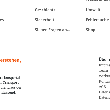
Geschichte
Umwelt
ws
Sicherheit
Fehlersuche
Sieben Fragen an...
Shop
erstehen,
Über 
Impre
Team
Werbu
ationsportal
Konta
ler Transport
AGB
aufend aus der
Datens
 umfassend.
Datens