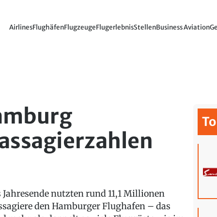
Airlines
Flughäfen
Flugzeuge
Flugerlebnis
Stellen
Business Aviation
Ge
Hamburg
To
assagierzahlen
s Jahresende nutzten rund 11,1 Millionen
ssagiere den Hamburger Flughafen – das