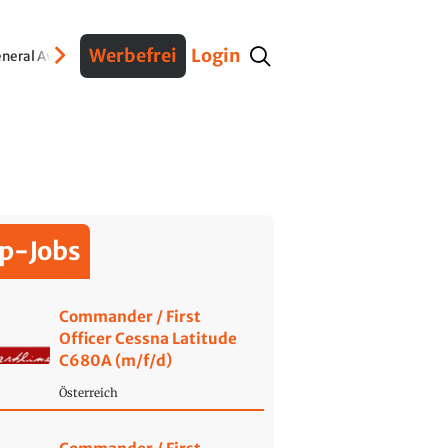
Werbefrei
Login
neral Aviation
Verteidigung
Interviews
Fracht
Geschichte
Sicherheit
Ko
p-Jobs
Commander / First
Officer Cessna Latitude
C680A (m/f/d)
Österreich