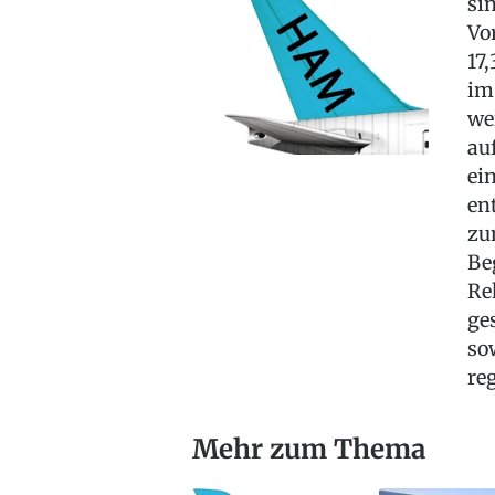
si
Vo
17
im
we
au
ei
en
zu
Be
Re
ge
so
reg
Mehr zum Thema