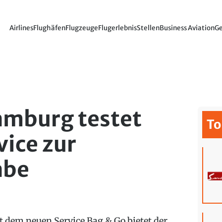
Airlines
Flughäfen
Flugzeuge
Flugerlebnis
Stellen
Business Aviation
Ge
amburg testet
To
ice zur
abe
t dem neuen Service Bag & Go bietet der