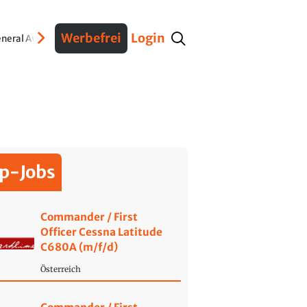
Werbefrei
Login
neral Aviation
Verteidigung
Interviews
Fracht
Geschichte
Sicherheit
Ko
p-Jobs
Commander / First
Officer Cessna Latitude
C680A (m/f/d)
Österreich