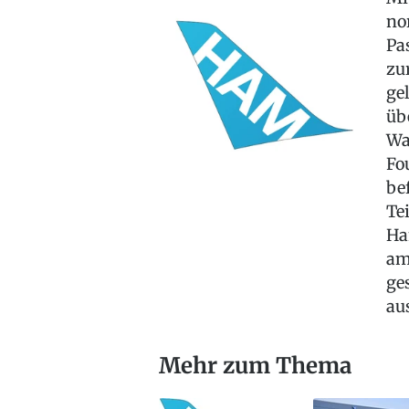
no
Pa
zu
ge
üb
Wa
Fo
be
Te
Ha
am
ge
au
Mehr zum Thema