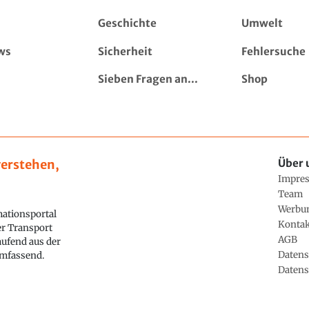
Geschichte
Umwelt
ws
Sicherheit
Fehlersuche
Sieben Fragen an...
Shop
erstehen,
Über 
Impre
Team
Werbu
ationsportal
Konta
ler Transport
AGB
aufend aus der
Datens
 umfassend.
Datens