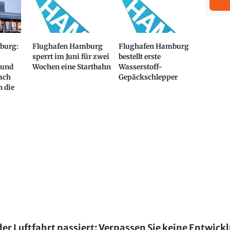
burg:
Flughafen Hamburg
Flughafen Hamburg
sperrt im Juni für zwei
bestellt erste
 und
Wochen eine Startbahn
Wasserstoff-
ach
Gepäckschlepper
 die
der Luftfahrt passiert: Verpassen Sie keine Entwick