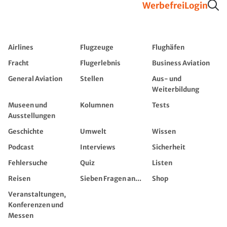
Werbefrei
Login
Airlines
Flugzeuge
Flughäfen
Fracht
Flugerlebnis
Business Aviation
General Aviation
Stellen
Aus- und
Weiterbildung
Museen und
Kolumnen
Tests
Ausstellungen
Geschichte
Umwelt
Wissen
Podcast
Interviews
Sicherheit
Fehlersuche
Quiz
Listen
Reisen
Sieben Fragen an...
Shop
Veranstaltungen,
Konferenzen und
Messen