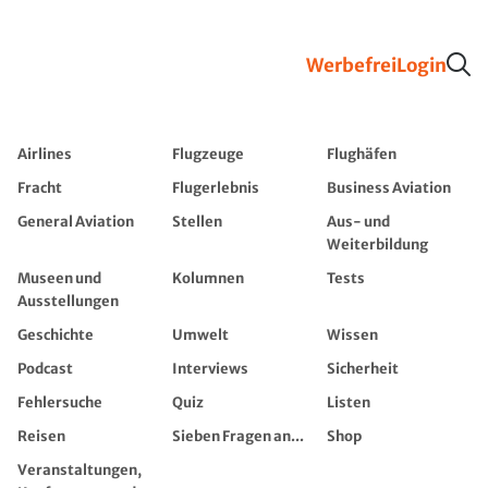
Werbefrei
Login
Airlines
Flugzeuge
Flughäfen
Fracht
Flugerlebnis
Business Aviation
General Aviation
Stellen
Aus- und
Weiterbildung
Museen und
Kolumnen
Tests
Ausstellungen
Geschichte
Umwelt
Wissen
Podcast
Interviews
Sicherheit
Fehlersuche
Quiz
Listen
Reisen
Sieben Fragen an...
Shop
Veranstaltungen,