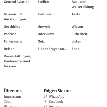
General Aviation
Stellen
Aus- und
Weiterbildung
Museen und
Kolumnen
Tests
Ausstellungen
Geschichte
Umwelt
Wissen
Podcast
Interviews
Sicherheit
Fehlersuche
Quiz
Listen
Reisen
Sieben Fragen an...
Shop
Veranstaltungen,
Konferenzen und
Messen
Über uns
Folgen Sie uns
Impressum
WhatsApp
Team
Facebook
Werbung
Instagram