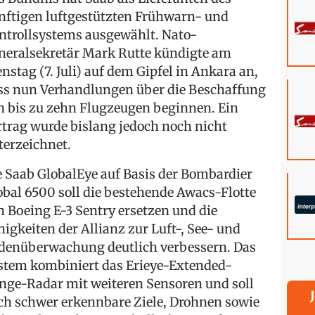
nftigen luftgestützten Frühwarn- und
ntrollsystems ausgewählt. Nato-
neralsekretär Mark Rutte kündigte am
enstag (7. Juli) auf dem Gipfel in Ankara an,
ss nun Verhandlungen über die Beschaffung
n bis zu zehn Flugzeugen beginnen. Ein
rtrag wurde bislang jedoch noch nicht
terzeichnet.
e Saab GlobalEye auf Basis der Bombardier
obal 6500 soll die bestehende Awacs-Flotte
n Boeing E-3 Sentry ersetzen und die
higkeiten der Allianz zur Luft-, See- und
denüberwachung deutlich verbessern. Das
stem kombiniert das Erieye-Extended-
nge-Radar mit weiteren Sensoren und soll
ch schwer erkennbare Ziele, Drohnen sowie