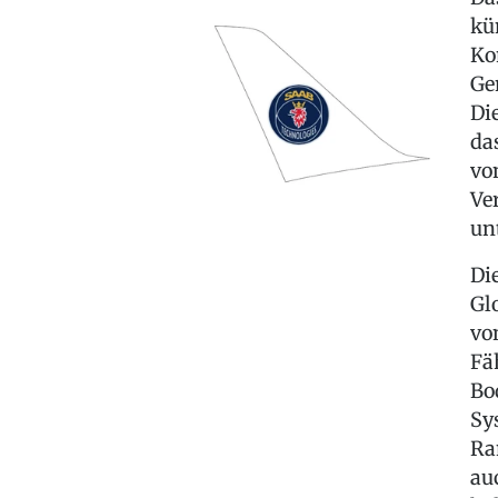
kü
Ko
Ge
Di
da
vo
Ve
un
Di
Gl
vo
Fä
Bo
Sy
Ra
au