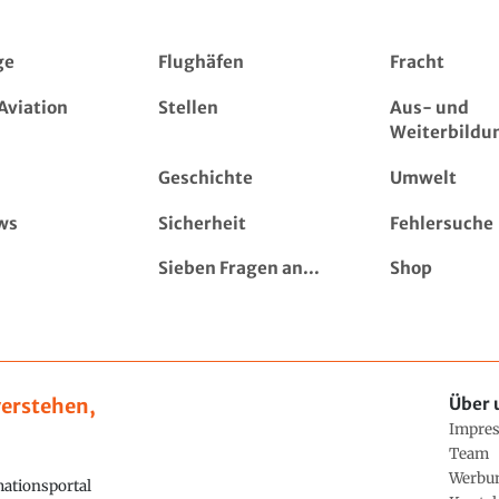
ge
Flughäfen
Fracht
Aviation
Stellen
Aus- und
Weiterbildu
Geschichte
Umwelt
ws
Sicherheit
Fehlersuche
Sieben Fragen an...
Shop
erstehen,
Über 
Impre
Team
Werbu
ationsportal