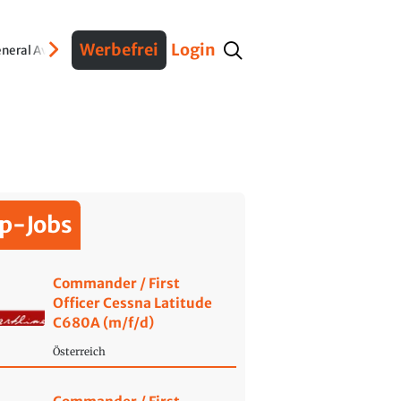
Werbefrei
Login
neral Aviation
Verteidigung
Interviews
Fracht
Geschichte
Sicherheit
Ko
p-Jobs
Commander / First
Officer Cessna Latitude
C680A (m/f/d)
Österreich