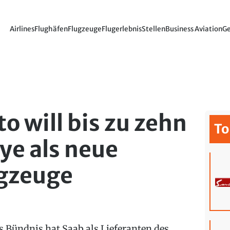
Airlines
Flughäfen
Flugzeuge
Flugerlebnis
Stellen
Business Aviation
Ge
to will bis zu zehn
To
ye als neue
gzeuge
s Bündnis hat Saab als Lieferanten des