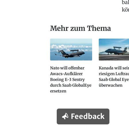
ba
kö
Mehr zum Thema
Nato will offenbar
Kanada will sei
Awacs-Aufklärer
riesigen Luftr
Boeing E-3 Sentry
Saab Global Eye
durch Saab GlobalEye
überwachen
ersetzen
Feedback