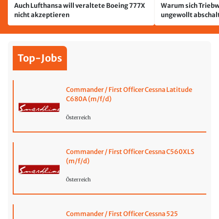
Auch Lufthansa will veraltete Boeing 777X
Warum sich Triebw
nicht akzeptieren
ungewollt abschal
passiert
Top-Jobs
Commander / First Officer Cessna Latitude
C680A (m/f/d)
Österreich
Commander / First Officer Cessna C560XLS
(m/f/d)
Österreich
Commander / First Officer Cessna 525