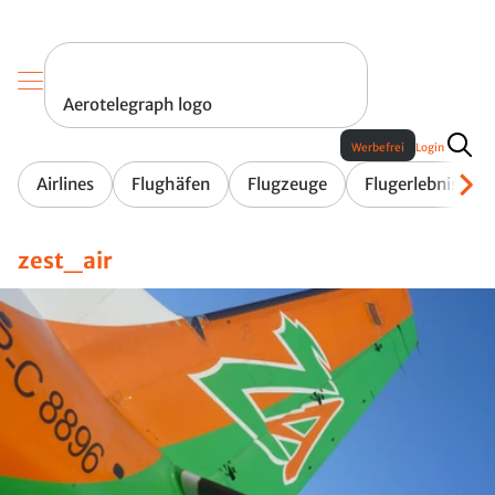
Aerotelegraph logo
Werbefrei
Login
Airlines
Flughäfen
Flugzeuge
Flugerlebnis
zest_air