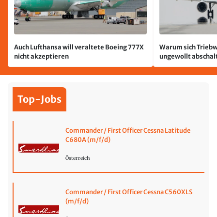
Auch Lufthansa will veraltete Boeing 777X
Warum sich Triebw
nicht akzeptieren
ungewollt abschal
passiert
Top-Jobs
Commander / First Officer Cessna Latitude
C680A (m/f/d)
Österreich
Commander / First Officer Cessna C560XLS
(m/f/d)