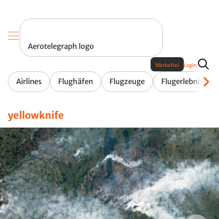
Aerotelegraph logo
Werbefrei
Login
Airlines
Flughäfen
Flugzeuge
Flugerlebnis
yellowknife