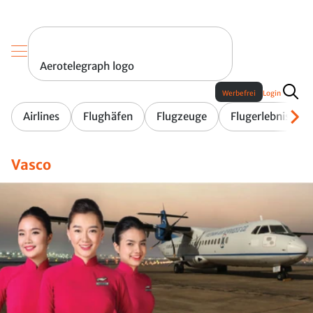
Aerotelegraph logo
Werbefrei
Login
Airlines
Flughäfen
Flugzeuge
Flugerlebnis
Vasco