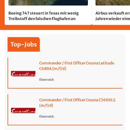
Boeing 747 steuert in Texas mit wenig
Airbus verkauft er
Treibstoff den falschen Flughafen an
Jahren wieder ein
Top-Jobs
Commander / First Officer Cessna Latitude
C680A (m/f/d)
Österreich
Commander / First Officer Cessna C560XLS
(m/f/d)
Österreich