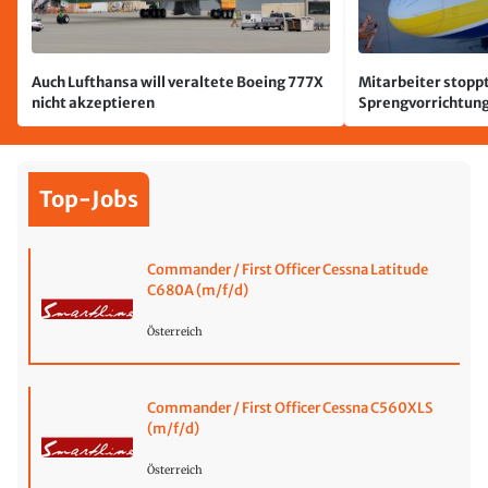
Auch Lufthansa will veraltete Boeing 777X
Mitarbeiter stoppt
nicht akzeptieren
Sprengvorrichtung
Leipzig/Halle
Top-Jobs
Commander / First Officer Cessna Latitude
C680A (m/f/d)
Österreich
Commander / First Officer Cessna C560XLS
(m/f/d)
Österreich