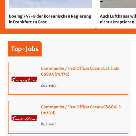
Boeing 747-8 der koreanischen Regierung
Auch Lufthansa wil
in Frankfurt zu Gast
nicht akzeptieren
Top-Jobs
Commander / First Officer Cessna Latitude
C680A (m/f/d)
Österreich
Commander / First Officer Cessna C560XLS
(m/f/d)
Österreich