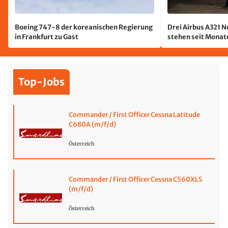
Boeing 747-8 der koreanischen Regierung
Drei Airbus A321 
in Frankfurt zu Gast
stehen seit Monate
jetzt wurde einer 
Top-Jobs
Commander / First Officer Cessna Latitude
C680A (m/f/d)
Österreich
Commander / First Officer Cessna C560XLS
(m/f/d)
Österreich