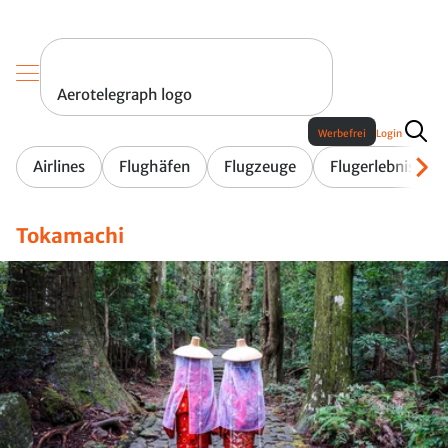
Aerotelegraph logo
Werbefrei
Login
Airlines
Flughäfen
Flugzeuge
Flugerlebnis
Tokamachi