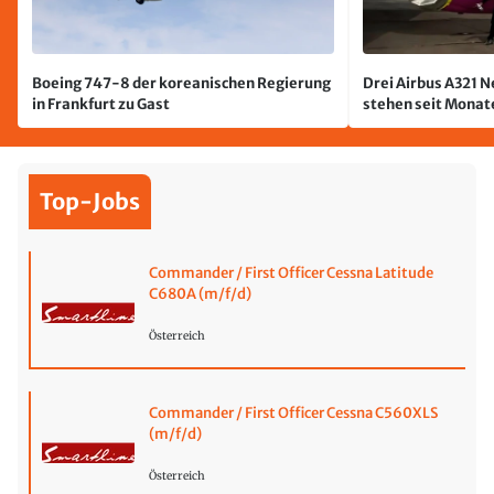
Boeing 747-8 der koreanischen Regierung
Drei Airbus A321 
in Frankfurt zu Gast
stehen seit Monate
jetzt wurde einer 
Top-Jobs
Commander / First Officer Cessna Latitude
C680A (m/f/d)
Österreich
Commander / First Officer Cessna C560XLS
(m/f/d)
Österreich