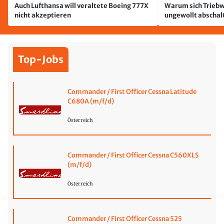
Auch Lufthansa will veraltete Boeing 777X
Warum sich Triebw
nicht akzeptieren
ungewollt abschal
passiert
Top-Jobs
Commander / First Officer Cessna Latitude
C680A (m/f/d)
Österreich
Commander / First Officer Cessna C560XLS
(m/f/d)
Österreich
Commander / First Officer Cessna 525