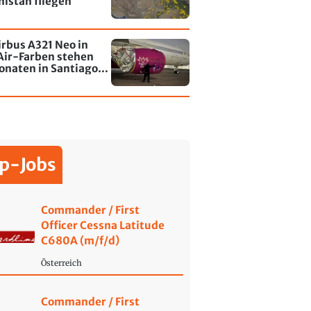
istan fliegen
irbus A321 Neo in
Air-Farben stehen
onaten in Santiago
le - jetzt wurde einer
affiti besprayt
p-Jobs
Commander / First
Officer Cessna Latitude
C680A (m/f/d)
Österreich
Commander / First