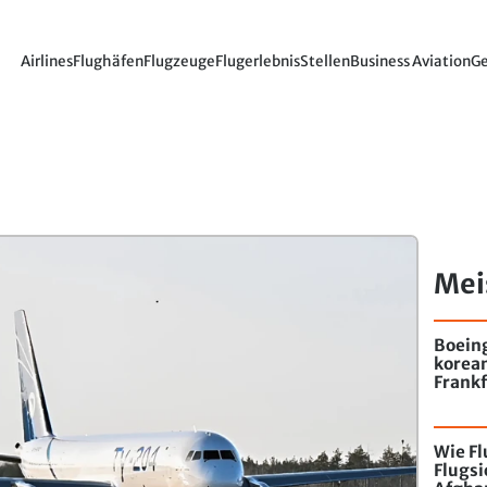
Airlines
Flughäfen
Flugzeuge
Flugerlebnis
Stellen
Business Aviation
Ge
Mei
Boein
korea
Frankf
Wie F
Flugs