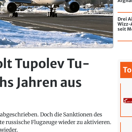
Afghan
Drei A
Wizz-
seit M
de Chi
mit Gr
lt Tupolev Tu-
To
hs Jahren aus
 abgeschrieben. Doch die Sanktionen des
e russische Flugzeuge wieder zu aktivieren.
 wieder.