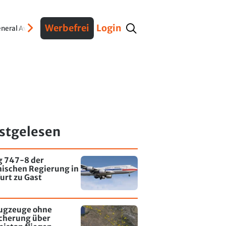
Werbefrei
Login
neral Aviation
Verteidigung
Interviews
Fracht
Geschichte
Sicherheit
Ko
stgelesen
g 747-8 der
nischen Regierung in
urt zu Gast
lugzeuge ohne
icherung über