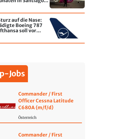
onaten in Santiago
le - jetzt wurde einer
affiti besprayt
turz auf die Nase:
ädigte Boeing 787
fthansa soll vor
ende wieder fliegen
p-Jobs
Commander / First
Officer Cessna Latitude
C680A (m/f/d)
Österreich
Commander / First