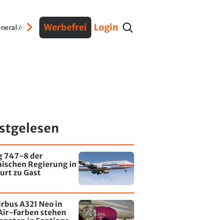
Werbefrei
Login
neral Aviation
Verteidigung
Interviews
Fracht
Geschichte
Sicherheit
Ko
stgelesen
g 747-8 der
nischen Regierung in
urt zu Gast
irbus A321 Neo in
Air-Farben stehen