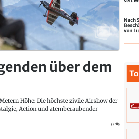
seit M
de Chi
mit Gr
Nach S
Besch
von Lu
Jahres
egenden über dem
To
4 Metern Höhe: Die höchste zivile Airshow der
stalgie, Action und atemberaubender
0