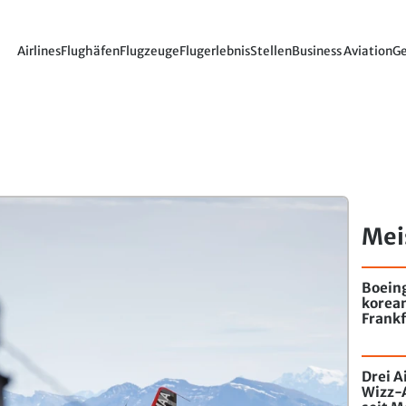
Airlines
Flughäfen
Flugzeuge
Flugerlebnis
Stellen
Business Aviation
Ge
Mei
Boein
korea
Frankf
Drei A
Wizz-