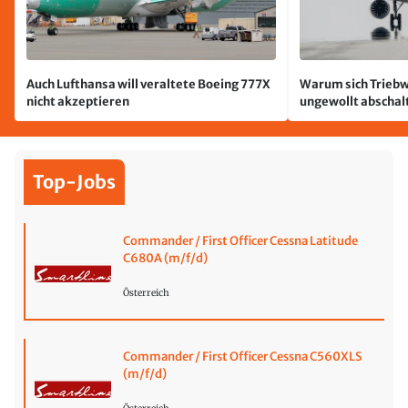
Auch Lufthansa will veraltete Boeing 777X
Warum sich Triebw
nicht akzeptieren
ungewollt abschal
passiert
Top-Jobs
Commander / First Officer Cessna Latitude
C680A (m/f/d)
Österreich
Commander / First Officer Cessna C560XLS
(m/f/d)