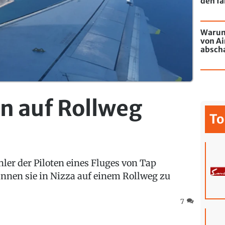
den fa
Warum
von Ai
absch
passie
en auf Rollweg
To
hler der Piloten eines Fluges von Tap
gannen sie in Nizza auf einem Rollweg zu
7