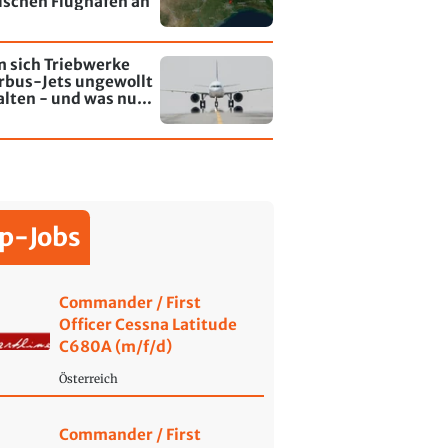
lschen Flughafen an
 sich Triebwerke
rbus-Jets ungewollt
alten - und was nun
rt
p-Jobs
Commander / First
Officer Cessna Latitude
C680A (m/f/d)
Österreich
Commander / First