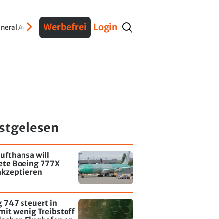
Werbefrei
Login
neral Aviation
Verteidigung
Interviews
Fracht
Geschichte
Sicherheit
Ko
stgelesen
ufthansa will
tete Boeing 777X
akzeptieren
 747 steuert in
mit wenig Treibstoff