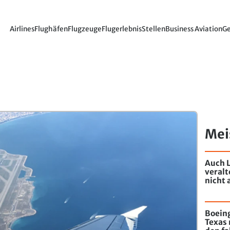
Airlines
Flughäfen
Flugzeuge
Flugerlebnis
Stellen
Business Aviation
Ge
Mei
Auch L
veral
nicht 
Boeing
Texas 