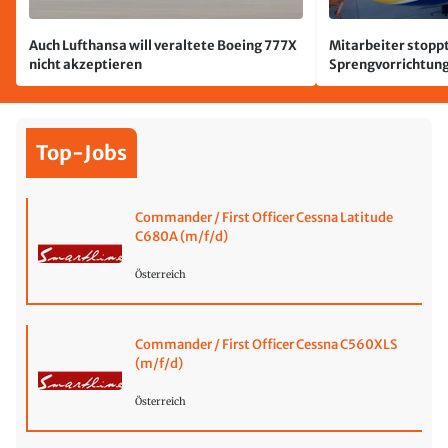
Auch Lufthansa will veraltete Boeing 777X
Mitarbeiter stoppt
nicht akzeptieren
Sprengvorrichtung
Leipzig/Halle
Top-Jobs
Commander / First Officer Cessna Latitude
C680A (m/f/d)
Österreich
Commander / First Officer Cessna C560XLS
(m/f/d)
Österreich