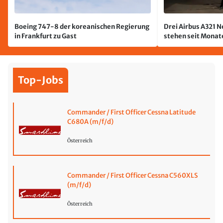
Boeing 747-8 der koreanischen Regierung
Drei Airbus A321 
in Frankfurt zu Gast
stehen seit Monate
jetzt wurde einer 
Top-Jobs
Commander / First Officer Cessna Latitude
C680A (m/f/d)
Österreich
Commander / First Officer Cessna C560XLS
(m/f/d)
Österreich