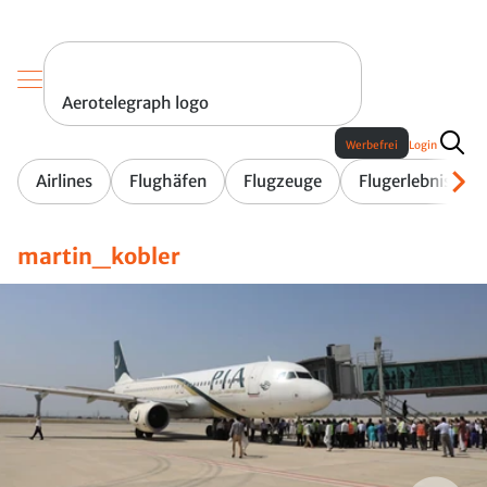
Aerotelegraph logo
Werbefrei
Login
Airlines
Flughäfen
Flugzeuge
Flugerlebnis
martin_kobler