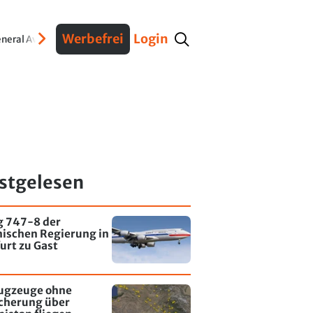
Werbefrei
Login
neral Aviation
Verteidigung
Interviews
Fracht
Geschichte
Sicherheit
Ko
stgelesen
g 747-8 der
nischen Regierung in
urt zu Gast
lugzeuge ohne
icherung über