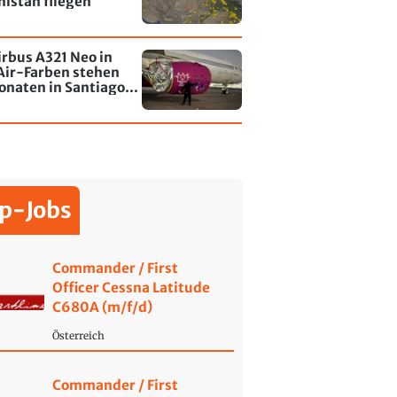
istan fliegen
irbus A321 Neo in
Air-Farben stehen
onaten in Santiago
le - jetzt wurde einer
affiti besprayt
p-Jobs
Commander / First
Officer Cessna Latitude
C680A (m/f/d)
Österreich
Commander / First