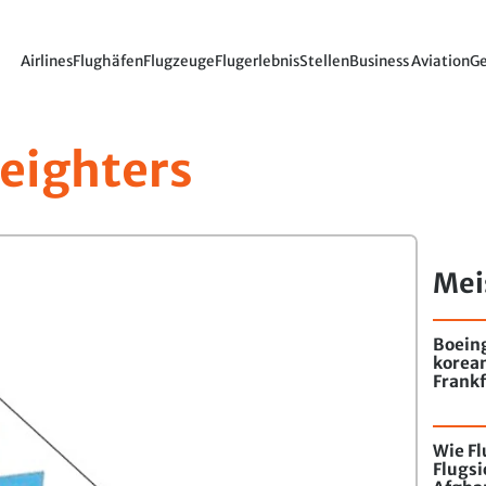
Airlines
Flughäfen
Flugzeuge
Flugerlebnis
Stellen
Business Aviation
Ge
eighters
Mei
Boein
korea
Frankf
Wie F
Flugs