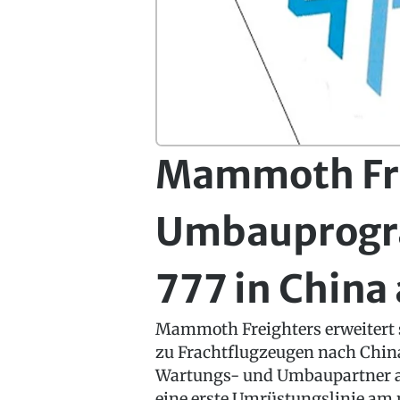
Mammoth Fre
Umbauprogr
777 in China
Mammoth Freighters erweitert
zu Frachtflugzeugen nach Chin
Wartungs- und Umbaupartner a
eine erste Umrüstungslinie am 