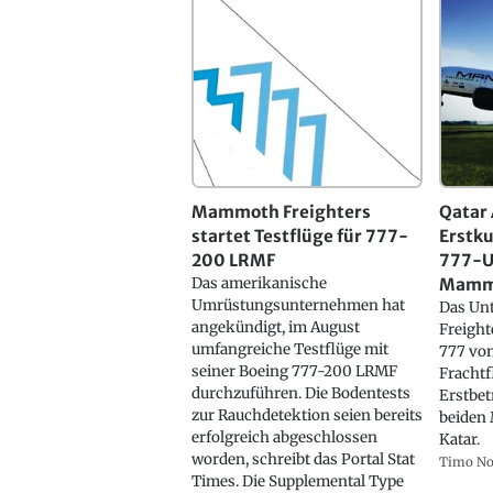
Mammoth Freighters
Qatar 
startet Testflüge für 777-
Erstku
200 LRMF
777-U
Das amerikanische
Mamm
Umrüstungsunternehmen hat
Das Un
angekündigt, im August
Freight
umfangreiche Testflüge mit
777 von
seiner Boeing 777-200 LRMF
Frachtf
durchzuführen. Die Bodentests
Erstbet
zur Rauchdetektion seien bereits
beiden
erfolgreich abgeschlossen
Katar.
worden, schreibt das Portal Stat
Timo N
Times. Die Supplemental Type