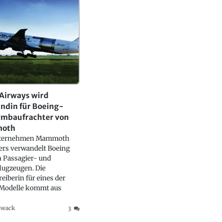
Airways wird
ndin für Boeing-
mbaufrachter von
oth
ternehmen Mammoth
ers verwandelt Boeing
 Passagier- und
lugzeugen. Die
reiberin für eines der
 Modelle kommt aus
owack
3