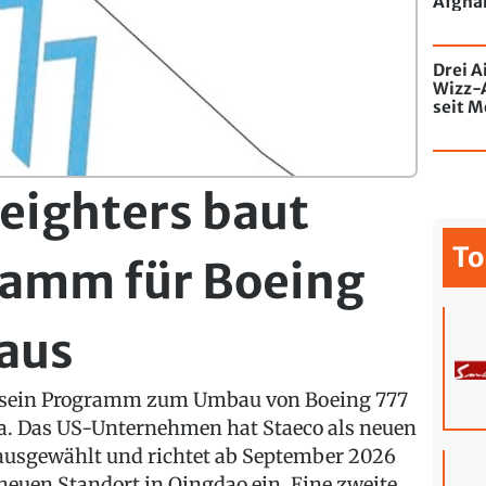
Afghan
Drei A
Wizz-
seit M
de Chi
mit Gr
ighters baut
To
amm für Boeing
 aus
 sein Programm zum Umbau von Boeing 777
a. Das US-Unternehmen hat Staeco als neuen
usgewählt und richtet ab September 2026
neuen Standort in Qingdao ein. Eine zweite