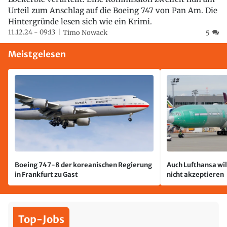
Urteil zum Anschlag auf die Boeing 747 von Pan Am. Die
Hintergründe lesen sich wie ein Krimi.
11.12.24 - 09:13
Timo Nowack
5
Meistgelesen
Boeing 747-8 der koreanischen Regierung
Auch Lufthansa wil
in Frankfurt zu Gast
nicht akzeptieren
Top-Jobs