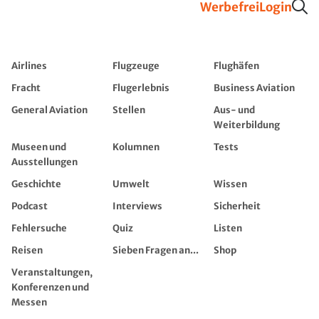
Werbefrei
Login
Airlines
Flugzeuge
Flughäfen
Fracht
Flugerlebnis
Business Aviation
General Aviation
Stellen
Aus- und
Weiterbildung
Museen und
Kolumnen
Tests
Ausstellungen
Geschichte
Umwelt
Wissen
Podcast
Interviews
Sicherheit
Fehlersuche
Quiz
Listen
Reisen
Sieben Fragen an...
Shop
Veranstaltungen,
Konferenzen und
Messen