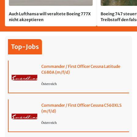
Auch Lufthansa will veraltete Boeing 777X
Boeing 747 steuert
nicht akzeptieren
Treibstoff den fal
Top-Jobs
Commander / First Officer Cessna Latitude
C680A (m/f/d)
Österreich
Commander / First Officer Cessna C560XLS
(m/f/d)
Österreich