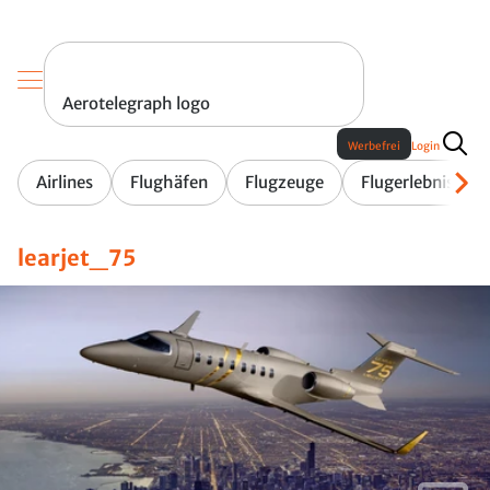
Aerotelegraph logo
Werbefrei
Login
Airlines
Flughäfen
Flugzeuge
Flugerlebnis
learjet_75