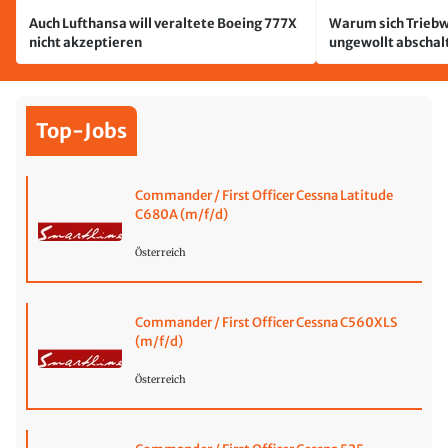
Auch Lufthansa will veraltete Boeing 777X
Warum sich Triebw
nicht akzeptieren
ungewollt abschal
passiert
Top-Jobs
Commander / First Officer Cessna Latitude
C680A (m/f/d)
Österreich
Commander / First Officer Cessna C560XLS
(m/f/d)
Österreich