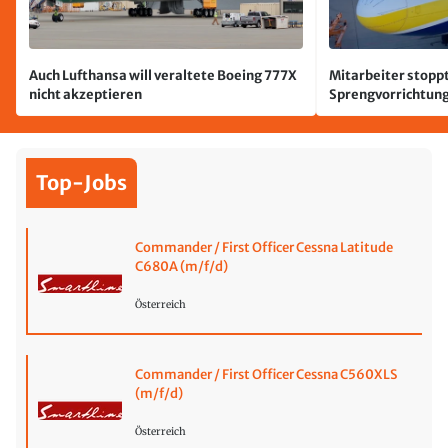
Auch Lufthansa will veraltete Boeing 777X
Mitarbeiter stoppt
nicht akzeptieren
Sprengvorrichtung
Leipzig/Halle
Top-Jobs
Commander / First Officer Cessna Latitude
C680A (m/f/d)
Österreich
Commander / First Officer Cessna C560XLS
(m/f/d)
Österreich