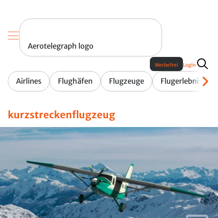
Aerotelegraph logo
Werbefrei
Login
Airlines
Flughäfen
Flugzeuge
Flugerlebnis
kurzstreckenflugzeug